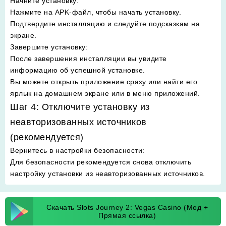
Начните установку
:
Нажмите на APK-файл, чтобы начать установку.
Подтвердите инсталляцию и следуйте подсказкам на
экране.
Завершите установку
:
После завершения инсталляции вы увидите
информацию об успешной установке.
Вы можете открыть приложение сразу или найти его
ярлык на домашнем экране или в меню приложений.
Шаг 4: Отключите установку из
неавторизованных источников
(рекомендуется)
Вернитесь в настройки безопасности
:
Для безопасности рекомендуется снова отключить
настройку установки из неавторизованных источников.
Скачать Slots Journey 2: Vegas Casino (Мод +
Прямая ссылка)