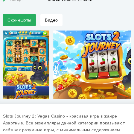
Скриншоты
Видео
Slots Journey 2: Vegas Casino - красивая игра в жанре
Азартные. Все экземпляры данной категории показывают
себя как разумные игры, с минимальным содержанием.