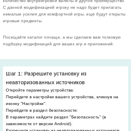
количество внутриигровой валюты и другое преимущество.
С данной модификацией игроку не надо будет прилагать
немалые усилия для комфортной игры, ещё будут открыты
игровые предметы.
Посещайте каталог почаще, а мы сделаем вам толковую
подборку модификаций для ваших игр и приложений.
Шаг 1: Разрешите установку из
неавторизованных источников
Откройте параметры устройства
:
Перейдите в настройки вашего устройства, кликнув на
иконку "Настройки".
Перейдите в раздел безопасности
:
В параметрах найдите раздел "Безопасность" (в
зависимости от версии Android).
Разрешите установку из неавторизованных источников
: