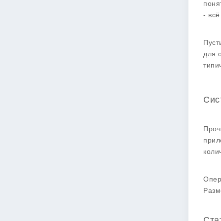
поня
- всё
Пуст
для 
типи
Сис
Проч
прил
коли
Опер
Разм
Ста