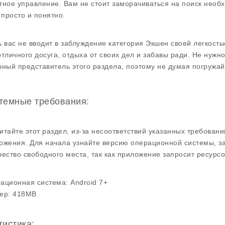
тное управление. Вам не стоит заморачиваться на поиск необх
 просто и понятно.
ь вас не вводит в заблуждение категория Экшен своей легкос
отличного досуга, отдыха от своих дел и забавы ради. Не нужн
чный представитель этого раздела, поэтому не думая погружа
темные требования:
итайте этот раздел, из-за несоответствий указанных требован
ожения. Для начала узнайте версию операционной системы, за
чество свободного места, так как приложение запросит ресурсо
ационная система:
Android 7+
ер:
418MB
тистика: