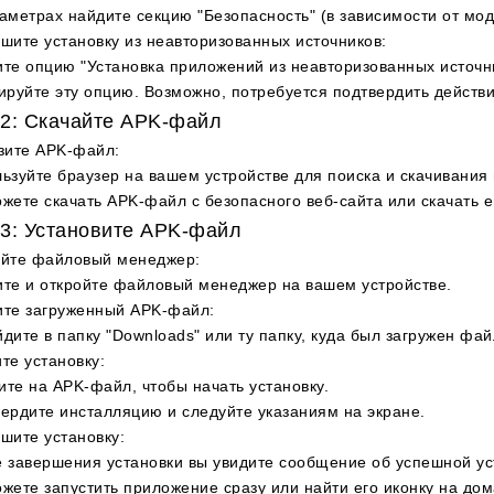
аметрах найдите секцию "Безопасность" (в зависимости от мод
шите установку из неавторизованных источников
:
те опцию "Установка приложений из неавторизованных источни
ируйте эту опцию. Возможно, потребуется подтвердить действи
2: Скачайте APK-файл
зите APK-файл
:
ьзуйте браузер на вашем устройстве для поиска и скачивания
жете скачать APK-файл с безопасного веб-сайта или скачать е
3: Установите APK-файл
ойте файловый менеджер
:
те и откройте файловый менеджер на вашем устройстве.
ите загруженный APK-файл
:
дите в папку "Downloads" или ту папку, куда был загружен фай
те установку
:
те на APK-файл, чтобы начать установку.
ердите инсталляцию и следуйте указаниям на экране.
шите установку
:
 завершения установки вы увидите сообщение об успешной ус
жете запустить приложение сразу или найти его иконку на д