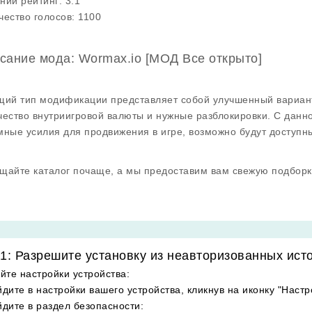
ний рейтинг:
3.1
чество голосов:
1100
сание мода: Wormax.io [МОД Все открыто]
щий тип модификации представляет собой улучшенный вариант
чество внутриигровой валюты и нужные разблокировки. С данн
мные усилия для продвижения в игре, возможно будут доступн
щайте каталог почаще, а мы предоставим вам свежую подборк
1: Разрешите установку из неавторизованных ист
йте настройки устройства
:
дите в настройки вашего устройства, кликнув на иконку "Настр
дите в раздел безопасности
: