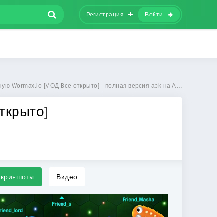
Регистрация
Войти
ю Wormax.io [МОД Все открыто] - полная версия apk на Андроид
ткрыто]
криншоты
Видео