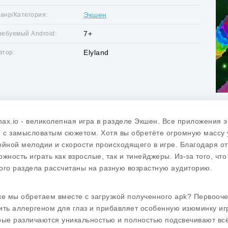
Экшен
анр/Категория:
7+
ребуемый Android:
Elyland
втор:
ax.io - великолепная игра в разделе Экшен. Все приложения э
, с замысловатым сюжетом. Хотя вы обретёте огромную массу 
ойной мелодии и скорости происходящего в игре. Благодаря о
ожность играть как взрослые, так и тинейджеры. Из-за того, ч
ого раздела рассчитаны на разную возрастную аудиторию.
же мы обретаем вместе с загрузкой полученного apk? Первооче
ить аллергеном для глаз и прибавляет особенную изюминку иг
рые различаются уникальностью и полностью подсвечивают всё, 