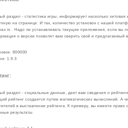
ый раздел - статистика игры, информирует насколько хитовая 
упную на странице. И так, количество установок с нашей платф
ax.io . Надо ли устанавливать текущее приложения, если вы л
рмация о версии позволят вам сверить свой и предлагаемый в
новок:
800000
ия:
1.9.3
тинг:
ый раздел - социальные данные, дает вам сведения о рейтинге
щий рейтинг создается путем математических вычислений. А ч
тителей в выставлении рейтинга. К примеру, вы имеете право 
чные результаты.