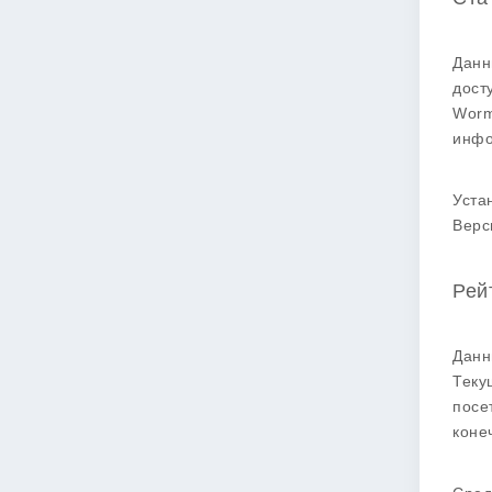
Данн
дост
Worm
инфо
Уста
Верс
Рей
Данн
Теку
посе
коне