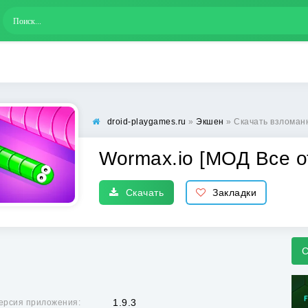
droid-playgames.ru
»
Экшен
» Скачать взломанну
Wormax.io [МОД Все о
Скачать
Закладки
С
1.9.3
ерсия приложения: