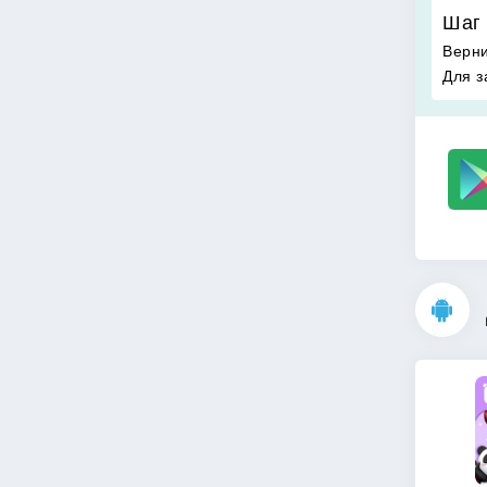
Шаг 
Верни
Для з