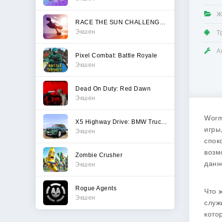
Ж
RACE THE SUN CHALLENGE EDITION
Экшен
Т
А
Pixel Combat: Battle Royale
Экшен
Dead On Duty: Red Dawn
Экшен
Worm
X5 Highway Drive: BMW Trucks
игры
Экшен
спок
возм
Zombie Crusher
данн
Экшен
Rogue Agents
Что 
Экшен
служ
кото