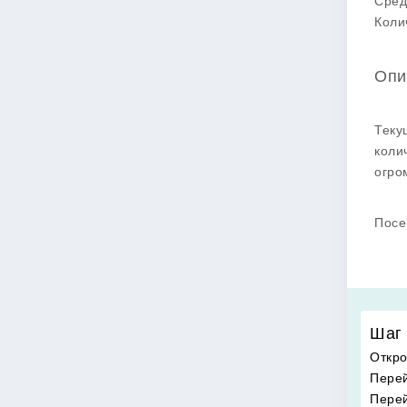
Сред
Коли
Опи
Теку
коли
огро
Посе
Шаг 
Откро
Перей
Перей