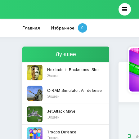
Главная
Избранное
Лучшее
Nextbots In Backrooms: Shooter
Экшен
C-RAM Simulator: Air defense
Экшен
Jet Attack Move
Экшен
Troops Defence
В
Экшен