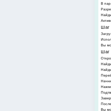
В пар
Разре
Найди
Актив
Шаг 
Загру
Испол
Вы мо
Шаг 
Откр
Найди
Найд
Перей
Начни
Нажми
Подтв
Завер
После
Вы мо