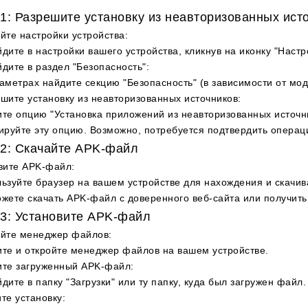
1: Разрешите установку из неавторизованных ист
йте настройки устройства
:
дите в настройки вашего устройства, кликнув на иконку "Настр
дите в раздел "Безопасность"
:
аметрах найдите секцию "Безопасность" (в зависимости от мод
шите установку из неавторизованных источников
:
те опцию "Установка приложений из неавторизованных источни
ируйте эту опцию. Возможно, потребуется подтвердить операц
2: Скачайте APK-файл
зите APK-файл
:
ьзуйте браузер на вашем устройстве для нахождения и скачи
жете скачать APK-файл с доверенного веб-сайта или получить
3: Установите APK-файл
ойте менеджер файлов
:
те и откройте менеджер файлов на вашем устройстве.
ите загруженный APK-файл
:
дите в папку "Загрузки" или ту папку, куда был загружен файл.
те установку
: