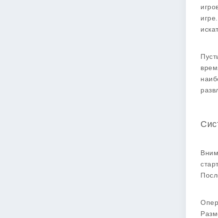
игро
игре
иска
Пуст
врем
наиб
разв
Сис
Вним
стар
Посл
Опер
Разм