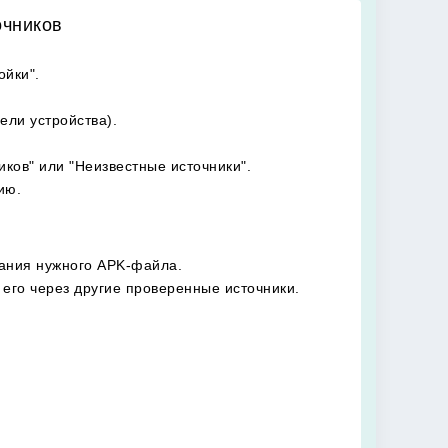
очников
ойки".
ели устройства).
ков" или "Неизвестные источники".
ию.
вания нужного APK-файла.
 его через другие проверенные источники.