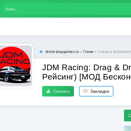
droid-playgames.ru
»
Гонки
» Скачать взломанную JDM Racing: 
JDM Racing: Drag & Dr
Рейсинг) [МОД Бескон
Скачать
Закладки
С