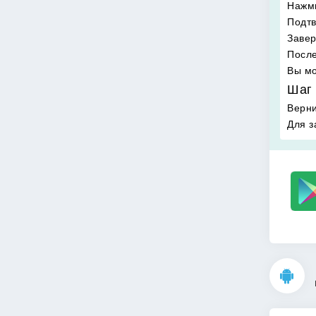
Нажми
Подтв
Завер
После
Вы мо
Шаг 
Верни
Для з