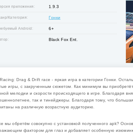
1.9.3
ерсия приложения:
Гонки
анр/Категория:
6+
ребуемый Android:
Black Fox Ent.
втор:
Racing: Drag & Drift race - яркая игра в категории Гонки. Ост
тые игры, с закрученным сюжетом. Как минимум вы приобретёт
чной мелодии и скорости происходящего в игре. Благодаря вня
ршеннолетнее, так и тинейджеры. Благодаря тому, что большая
читаны на различную возрастную аудиторию.
же мы обретём совокупно с установкой полученного apk? Основ
ражающим фактором для глаз и добавляет особенную изюминку