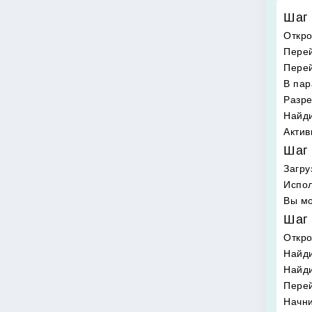
Шаг 
Откро
Перей
Перей
В пар
Разре
Найди
Актив
Шаг 
Загру
Испол
Вы мо
Шаг 
Откр
Найди
Найд
Перей
Начни