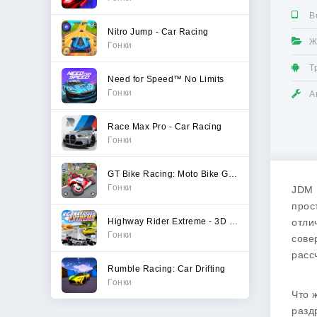
В
Nitro Jump - Car Racing
Ж
Гонки
Т
Need for Speed™ No Limits
Гонки
А
Race Max Pro - Car Racing
Гонки
GT Bike Racing: Moto Bike Game
Гонки
JDM 
прос
Highway Rider Extreme - 3D Mot
отли
Гонки
сове
расс
Rumble Racing: Car Drifting
Гонки
Что 
разд