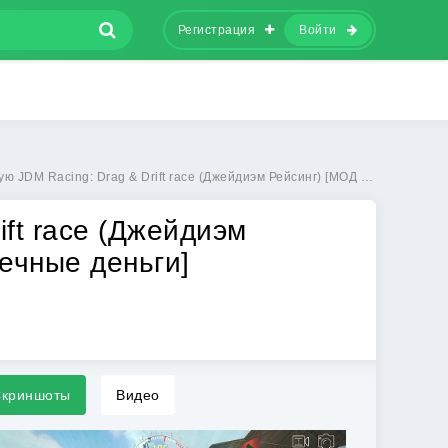
Регистрация
Войти
Drag & Drift race (Джейдиэм Рейсинг) [МОД Бесконечные деньги] - последняя версия apk на Андроид
ift race (Джейдиэм
ечные деньги]
криншоты
Видео