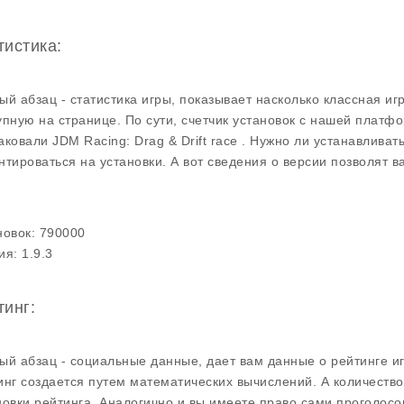
тистика:
ый абзац - статистика игры, показывает насколько классная иг
упную на странице. По сути, счетчик установок с нашей плат
аковали JDM Racing: Drag & Drift race . Нужно ли устанавлива
нтироваться на установки. А вот сведения о версии позволят 
.
новок:
790000
ия:
1.9.3
тинг:
ый абзац - социальные данные, дает вам данные о рейтинге и
инг создается путем математических вычислений. А количество 
новки рейтинга. Аналогично и вы имеете право сами проголосо