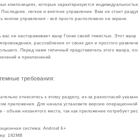
вых композициях, которые характеризуются индивидуальностью
. Последнее, легкое и внятное управление. Вам не стоит разд
ть кнопки управления - всё просто расположено на экране.
ь вас не настораживает жанр Гонки своей тяжестью. Этот жанр
япровождения, расслабления от своих дел и простого развлече
ольшего. Перед нами типичный представитель этого жанра, по
лечений и приключений.
темные требования:
ательно отнеситесь к этому разделу, из-за разногласий указа
том приложения. Для начала установите версию операционной 
е - объем незанятого места, так как приложение потребует рес
ационная система:
Android 6+
ер:
182MB