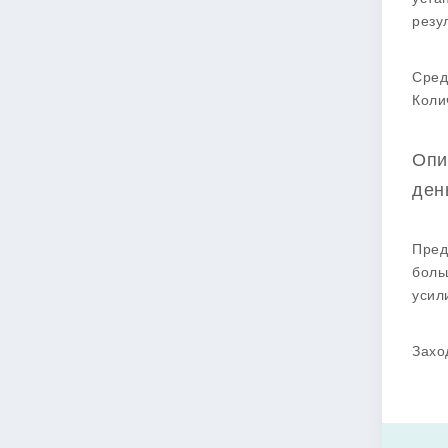
резу
Сред
Коли
Опи
ден
Пред
боль
усил
Захо