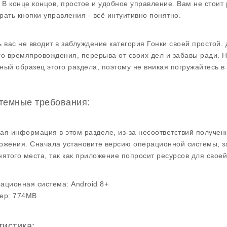
. В конце концов, простое и удобное управление. Вам не стои
рать кнопки управления - всё интуитивно понятно.
ь вас не вводит в заблуждение категория Гонки своей простой
го времяпровождения, перерыва от своих дел и забавы ради. Н
ный образец этого раздела, поэтому не вникая погружайтесь в
темные требования:
ая информация в этом разделе, из-за несоответствий получен
ожения. Сначала установите версию операционной системы, з
нятого места, так как приложение попросит ресурсов для своей
ационная система:
Android 8+
ер:
774MB
тистика: