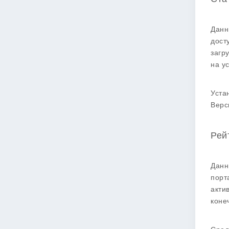
Данн
дост
загр
на у
Уста
Верс
Рей
Данн
порт
акти
коне