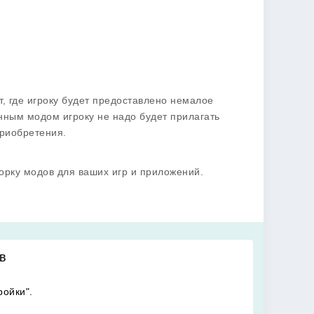
, где игроку будет предоставлено немалое
нным модом игроку не надо будет прилагать
приобретения.
орку модов для ваших игр и приложений.
в
ройки".