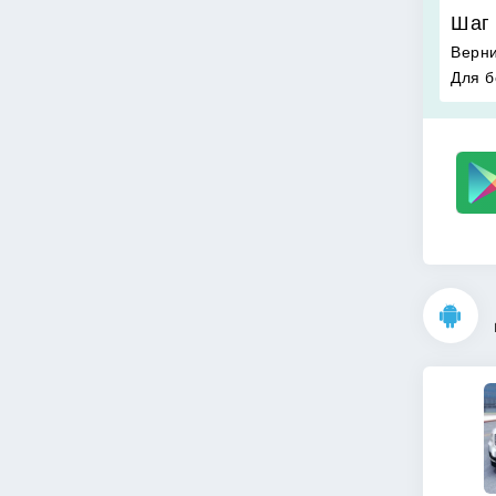
Шаг 
Верни
Для б