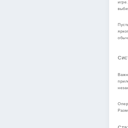
игре
выби
Пуст
ярко
обыч
Сис
Важн
прил
неза
Опер
Разм
Ста