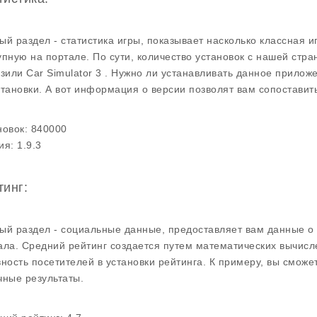
ый раздел - статистика игры, показывает насколько классная и
упную на портале. По сути, количество установок с нашей стр
узили Car Simulator 3 . Нужно ли устанавливать данное прило
становки. А вот информация о версии позволят вам сопоставит
новок:
840000
ия:
1.9.3
тинг:
ый раздел - социальные данные, предоставляет вам данные о 
ала. Средний рейтинг создается путем математических вычисл
вность посетителей в установки рейтинга. К примеру, вы сможе
чные результаты.