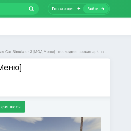
Регистрация
Войти
Car Simulator 3 [МОД Меню] - последняя версия apk на Андроид
 Меню]
криншоты