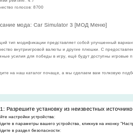
ний рейтинг:
4.7
чество голосов:
8700
сание мода: Car Simulator 3 [МОД Меню]
щий тип модификации представляет собой улучшенный вариант
чество внутриигровой валюты и другие плюшки. С предоставле
мные усилия для победы в игру, ещё будут доступны игровые 
дите на наш каталог почаще, а мы сделаем вам толковую подб
1: Разрешите установку из неизвестных источнико
йте настройки устройства
:
дите в параметры вашего устройства, кликнув на иконку "Наст
дите в раздел безопасности
: