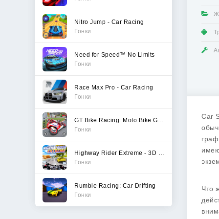
Ж
Nitro Jump - Car Racing
Гонки
Т
А
Need for Speed™ No Limits
Гонки
Race Max Pro - Car Racing
Гонки
Car 
GT Bike Racing: Moto Bike Game
обыч
Гонки
граф
имею
Highway Rider Extreme - 3D Mot
экзе
Гонки
Rumble Racing: Car Drifting
Что 
Гонки
дейс
вним