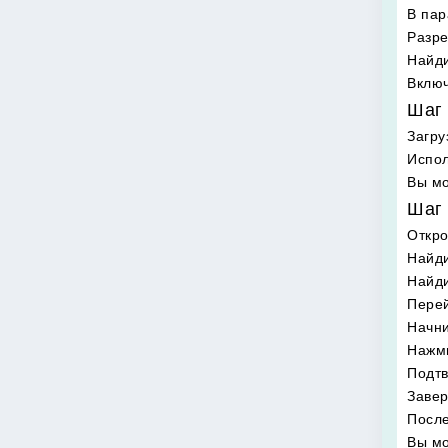
В пар
Разре
Найди
Включ
Шаг 
Загру
Испол
Вы мо
Шаг 
Откр
Найди
Найд
Перей
Начни
Нажми
Подтв
Завер
После
Вы мо