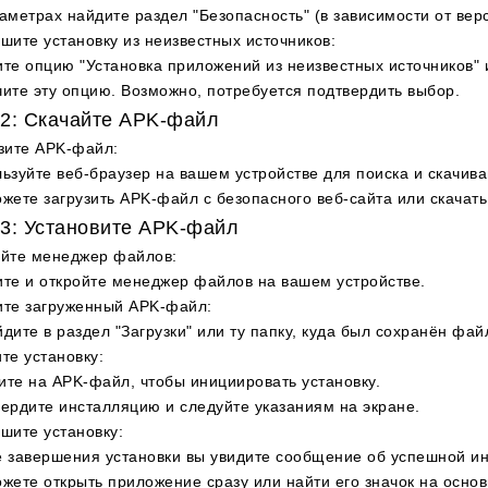
аметрах найдите раздел "Безопасность" (в зависимости от верс
шите установку из неизвестных источников
:
те опцию "Установка приложений из неизвестных источников" 
ите эту опцию. Возможно, потребуется подтвердить выбор.
2: Скачайте APK-файл
зите APK-файл
:
ьзуйте веб-браузер на вашем устройстве для поиска и скачив
жете загрузить APK-файл с безопасного веб-сайта или скачать
3: Установите APK-файл
ойте менеджер файлов
:
те и откройте менеджер файлов на вашем устройстве.
ите загруженный APK-файл
:
дите в раздел "Загрузки" или ту папку, куда был сохранён фай
те установку
:
те на APK-файл, чтобы инициировать установку.
ердите инсталляцию и следуйте указаниям на экране.
шите установку
:
 завершения установки вы увидите сообщение об успешной и
жете открыть приложение сразу или найти его значок на осно