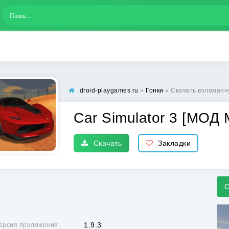
droid-playgames.ru
»
Гонки
» Скачать взломанную 
Car Simulator 3 [МОД
Скачать
Закладки
С
1.9.3
ерсия приложения: