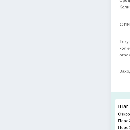
Сред
Коли
Опи
Теку
коли
огро
Захо
Шаг 
Откро
Перей
Перей