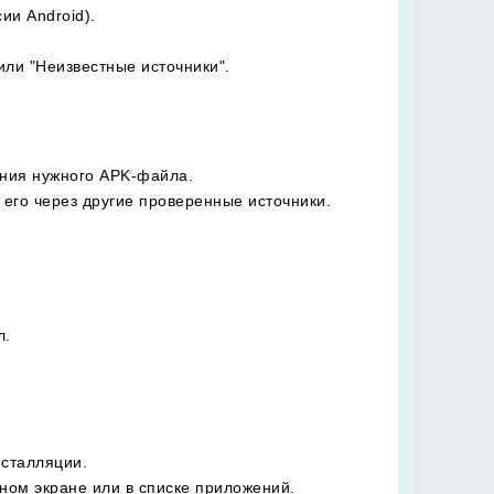
ии Android).
или "Неизвестные источники".
ания нужного APK-файла.
 его через другие проверенные источники.
л.
нсталляции.
вном экране или в списке приложений.