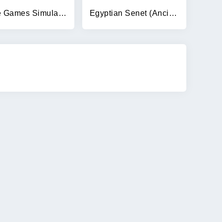
Police Games Simulator: PGS 3d
Egyptian Senet (Ancient Egypt)