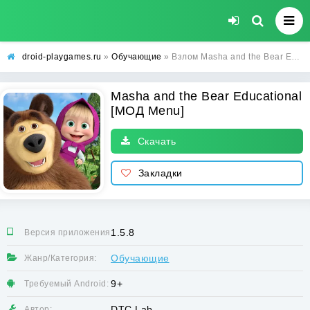
droid-playgames.ru
»
Обучающие
» Взлом Masha and the Bear Educational [МОД Menu] - стабильная версия apk на Андроид
Masha and the Bear Educational
[МОД Menu]
Скачать
Закладки
1.5.8
Версия приложения:
Обучающие
Жанр/Категория:
9+
Требуемый Android:
DTC Lab
Автор: