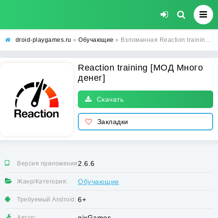
droid-playgames.ru
»
Обучающие
» Взломанная Reaction training [МОД Много денег] - последняя версия apk на Андроид
Reaction training [МОД Много
денег]
Скачать
Закладки
2.6.6
Версия приложения:
Обучающие
Жанр/Категория:
6+
Требуемый Android:
nixGames
Автор: