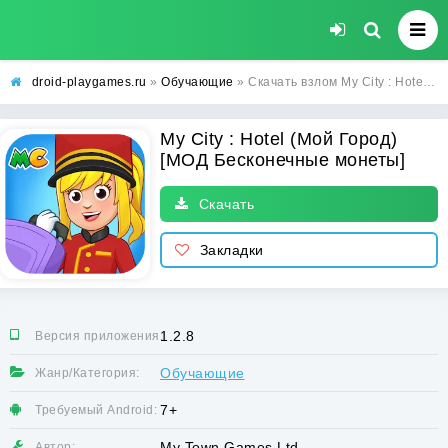
droid-playgames.ru
»
Обучающие
» Скачать взлом My City : Hotel (Мой Город) [МОД Бесконечные монеты] - полная версия apk на Андроид
My City : Hotel (Мой Город)
[МОД Бесконечные монеты]
Скачать
Закладки
1.2.8
Версия приложения:
Обучающие
Жанр/Категория:
7+
Требуемый Android:
My Town Games Ltd
Автор: