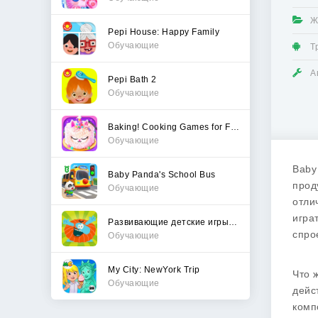
Ж
Pepi House: Happy Family
Обучающие
Т
А
Pepi Bath 2
Обучающие
Baking! Cooking Games for Fun
Обучающие
Baby
Baby Panda's School Bus
прод
Обучающие
отли
игра
Развивающие детские игры. Бодо
спро
Обучающие
My City: NewYork Trip
Что 
Обучающие
дейс
комп