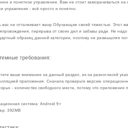
чное и понятное управление. Вам не стоит заморачиваться на
ки управления - всё просто и понятно.
ь вас не отталкивает жанр Обучающие своей тяжестью. Этот ж
япровождения, перерыва от своих дел и забавы ради. Не надо
дартный образец данной категории, поэтому не размышляя пог
темные требования:
тите ваше внимание на данный раздел, из-за разногласий ука
алляцией приложения. Сначала проверьте версию операционно
торых - количество свободного места, потому что приложение п
ационная система:
Android 9+
ер:
392MB
тистика: