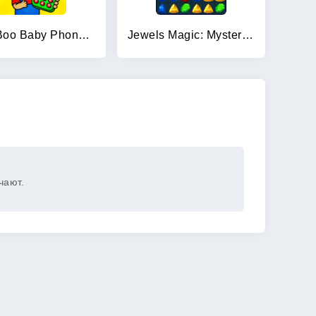
Bimi Boo Baby Phone for Kids
Jewels Magic: Mystery Match3
чают.