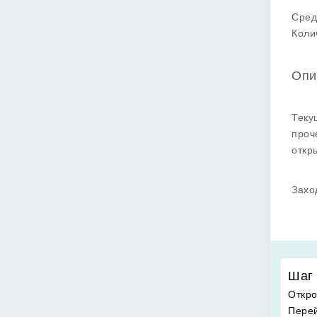
Сред
Коли
Опи
Теку
проч
откр
Захо
Шаг 
Откро
Перей