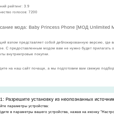
ний рейтинг:
3.9
чество голосов:
7200
сание мода: Baby Princess Phone [МОД Unlimited 
щий взлом представляет собой деблокированную версию, где в
ее. С предоставленным модом вам не нужно будет прилагать ог
ыты внутриигровые покупки.
дите на наш сайт почаще, а мы подготовим вам свежую подбо
1: Разрешите установку из неопознанных источни
йте параметры устройства
:
дите в параметры вашего устройства, нажав на иконку "Настро