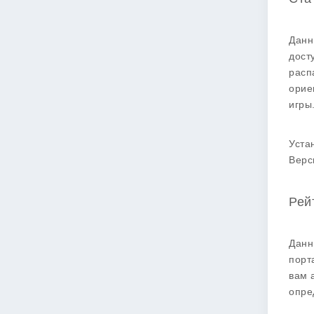
Данн
дост
расп
орие
игры
Уста
Верс
Рей
Данн
порт
вам 
опре