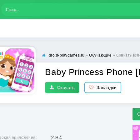
droid-playgames.ru
»
Обучающие
» Скачать взлом Ba
Baby Princess Phone 
Скачать
Закладки
С
2.9.4
ерсия приложения: