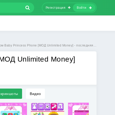
Регистрация
Войти
by Princess Phone [МОД Unlimited Money] - последняя версия apk на Андроид
[МОД Unlimited Money]
криншоты
Видео