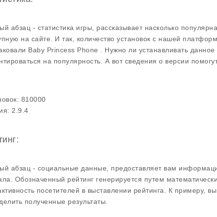
ый абзац - статистика игры, рассказывает насколько популярна
упную на сайте. И так, количество установок с нашей платформ
аковали Baby Princess Phone . Нужно ли устанавливать данное
нтироваться на популярность. А вот сведения о версии помогу
.
новок:
810000
ия:
2.9.4
тинг:
ый абзац - социальные данные, предоставляет вам информаци
ала. Обозначенный рейтинг генерируется путем математически
активность посетителей в выставлении рейтинга. К примеру, в
делить полученные результаты.