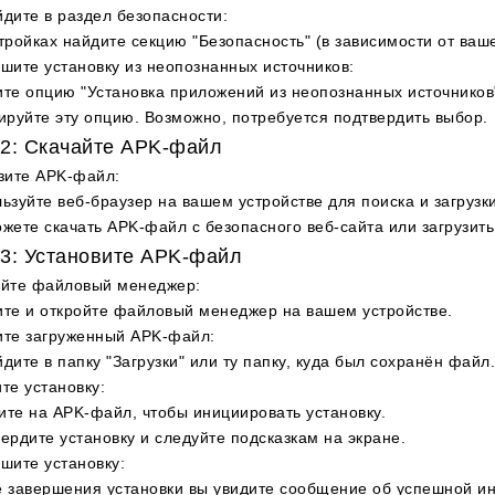
дите в раздел безопасности
:
тройках найдите секцию "Безопасность" (в зависимости от ваше
шите установку из неопознанных источников
:
те опцию "Установка приложений из неопознанных источников"
ируйте эту опцию. Возможно, потребуется подтвердить выбор.
2: Скачайте APK-файл
зите APK-файл
:
ьзуйте веб-браузер на вашем устройстве для поиска и загруз
жете скачать APK-файл с безопасного веб-сайта или загрузить
3: Установите APK-файл
ойте файловый менеджер
:
те и откройте файловый менеджер на вашем устройстве.
ите загруженный APK-файл
:
дите в папку "Загрузки" или ту папку, куда был сохранён файл.
те установку
:
те на APK-файл, чтобы инициировать установку.
ердите установку и следуйте подсказкам на экране.
шите установку
:
 завершения установки вы увидите сообщение об успешной и