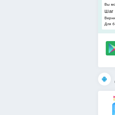
Вы мо
Шаг 
Верни
Для б