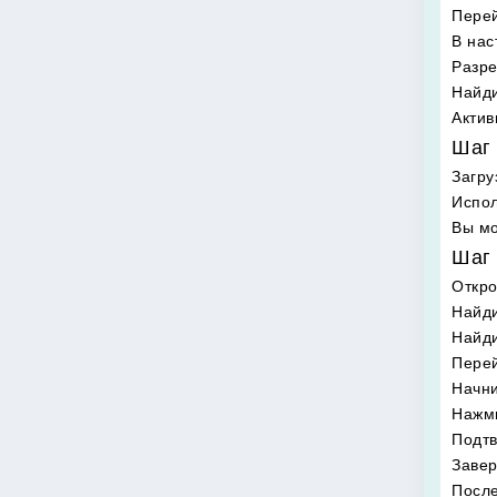
Перей
В нас
Разре
Найди
Актив
Шаг 
Загру
Испол
Вы мо
Шаг 
Откр
Найди
Найд
Перей
Начни
Нажми
Подтв
Завер
После