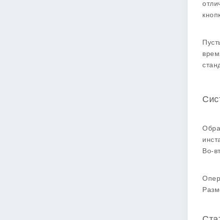
отли
кноп
Пуст
врем
стан
Сис
Обра
инст
Во-в
Опер
Разм
Ста