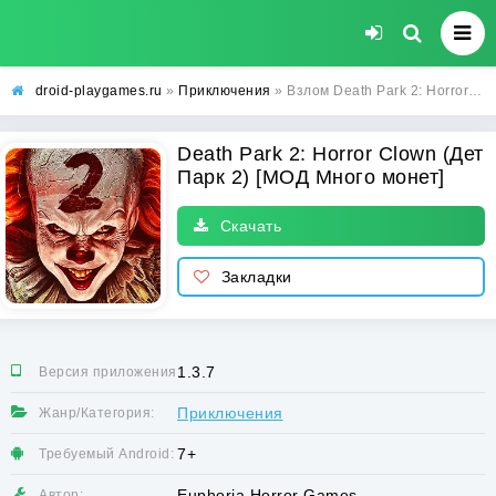
droid-playgames.ru
»
Приключения
» Взлом Death Park 2: Horror Clown (Дет Парк 2) [МОД Много монет] - стабильная версия apk на Андроид
Death Park 2: Horror Clown (Дет
Парк 2) [МОД Много монет]
Скачать
Закладки
1.3.7
Версия приложения:
Приключения
Жанр/Категория:
7+
Требуемый Android:
Euphoria Horror Games
Автор: