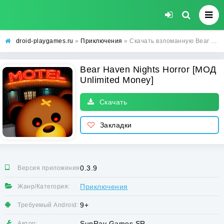
droid-playgames.ru
»
Приключения
» Скачать взломанную Bear Haven Nights Horror [МОД Unlimited Money] - стабильная версия apk на Андроид
Bear Haven Nights Horror [МОД
Unlimited Money]
Скачать
Закладки
0.3.9
Версия приложения:
Приключения
Жанр/Категория:
9+
Требуемый Android:
SunRay Games SR
Автор: