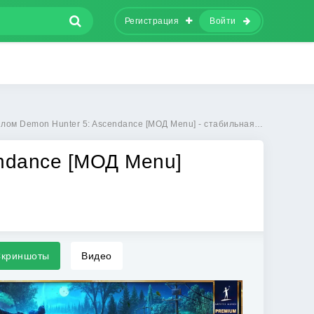
Регистрация
Войти
 Demon Hunter 5: Ascendance [МОД Menu] - стабильная версия apk на Андроид
endance [МОД Menu]
криншоты
Видео