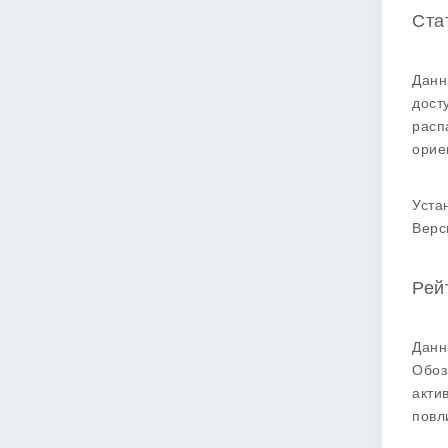
Ста
Данн
дост
расп
орие
Уста
Верс
Рей
Данн
Обоз
акти
повл