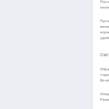
Посл
кноп
Пуст
вели
игро
удов
Сис
Обра
стар
Во-в
Опер
Разм