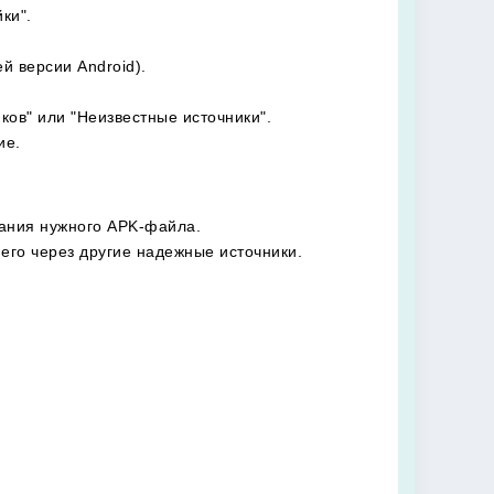
ки".
й версии Android).
ков" или "Неизвестные источники".
ие.
вания нужного APK-файла.
его через другие надежные источники.