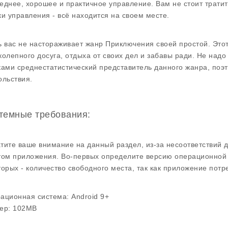
еднее, хорошее и практичное управление. Вам не стоит тратит
ки управления - всё находится на своем месте.
ь вас не настораживает жанр Приключения своей простой. Это
колепного досуга, отдыха от своих дел и забавы ради. Не надо
ками среднестатистический представитель данного жанра, поэт
ольствия.
темные требования:
тите ваше внимание на данный раздел, из-за несоответствий 
том приложения. Во-первых определите версию операционной 
торых - количество свободного места, так как приложение потр
ационная система:
Android 9+
ер:
102MB