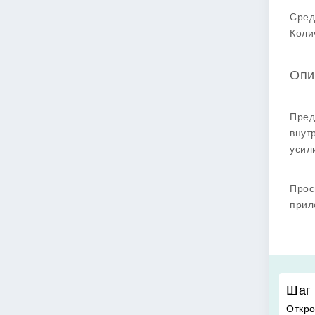
Сред
Коли
Опи
Пред
внут
усил
Прос
прил
Шаг 
Откро