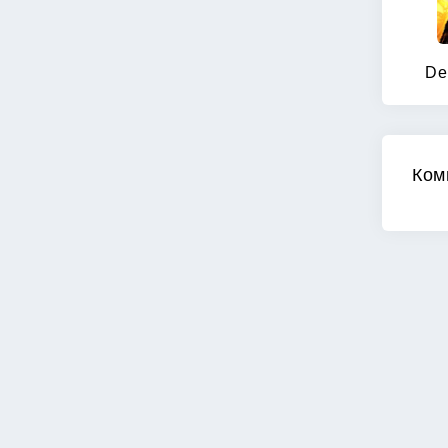
De
Ком