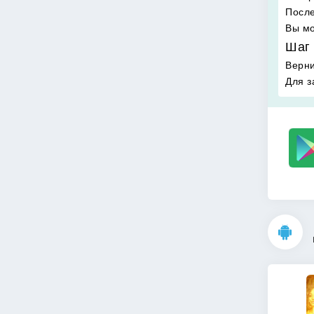
После
Вы мо
Шаг 
Верни
Для з