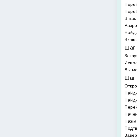
Перей
Перей
В нас
Разре
Найди
Включ
Шаг 
Загру
Испол
Вы мо
Шаг 
Откр
Найди
Найд
Перей
Начни
Нажми
Подтв
Завер