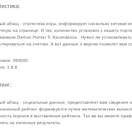
тистика:
ый абзац - статистика игры, информирует насколько хитовая и
упную на странице. И так, количество установок с нашего пор
аковали Demon Hunter 5: Ascendance . Нужно ли устанавливат
нтироваться на счетчик. А вот данные о версии позволят вам 
новок:
390000
ия:
1.8.8
тинг:
ый абзац - социальные данные, предоставляет вам сведения о 
наченный рейтинг формируется путем математических вычисле
вность игроков в выставлении рейтинга. Так же вы имеете прав
иять на конечные результаты.