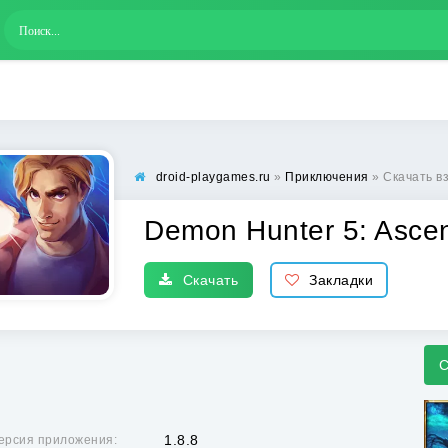
droid-playgames.ru
»
Приключения
» Скачать взлом
Demon Hunter 5: Asc
Скачать
Закладки
С
1.8.8
ерсия приложения: