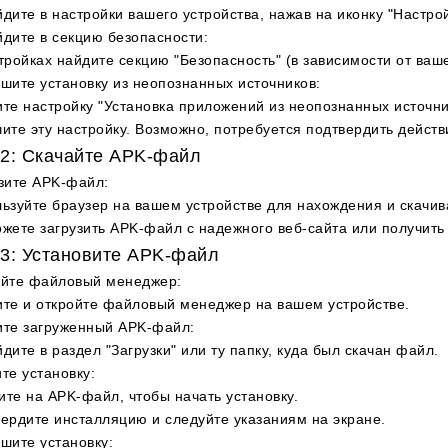
дите в настройки вашего устройства, нажав на иконку "Настрой
дите в секцию безопасности
:
тройках найдите секцию "Безопасность" (в зависимости от ваше
шите установку из неопознанных источников
:
те настройку "Установка приложений из неопознанных источни
ите эту настройку. Возможно, потребуется подтвердить действ
2: Скачайте APK-файл
зите APK-файл
:
ьзуйте браузер на вашем устройстве для нахождения и скачи
жете загрузить APK-файл с надежного веб-сайта или получить 
3: Установите APK-файл
ойте файловый менеджер
:
те и откройте файловый менеджер на вашем устройстве.
ите загруженный APK-файл
:
дите в раздел "Загрузки" или ту папку, куда был скачан файл.
те установку
:
те на APK-файл, чтобы начать установку.
ердите инсталляцию и следуйте указаниям на экране.
шите установку
: