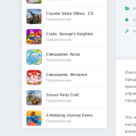
Ж
Counter Strike Offline : CS
Приключения
Т
А
Crabs. Sponge's Neighbor
Приключения
Смешарики. Крош
Приключения
Demo
Смешарики. Желания
пред
Приключения
крас
упра
School Party Craft
пред
Приключения
A Webbing Journey Demo
Что 
Приключения
наст
вним