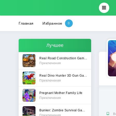
Главная
Избранное
Лучшее
Real Road Construction Games
Приключения
Real Dino Hunter 3D Gun Games
Приключения
Pregnant Mother Family Life
Приключения
Bunker: Zombie Survival Games
В
Приключения