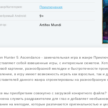
Приключения
анр/Категория:
9+
ребуемый Android:
Artifex Mundi
втор:
n Hunter 5: Ascendance - замечательная игра в жанре Приклю
ставляют собой взвешенные игры, с интересным сюжетом. Хотя
ивой картинки, разнообразной мелодии и быстротечности прои
влению, в игру имеют возможность играть как взрослые, так и 
ставителей данного жанра спроектированы на разнообразную 
же мы приобретаем совокупно с загрузкой конкретного файла? 
роена служить раздражителем для глаз и добавляет необыкнов
ание на мелодии, которые различаются оригинальностью и цели