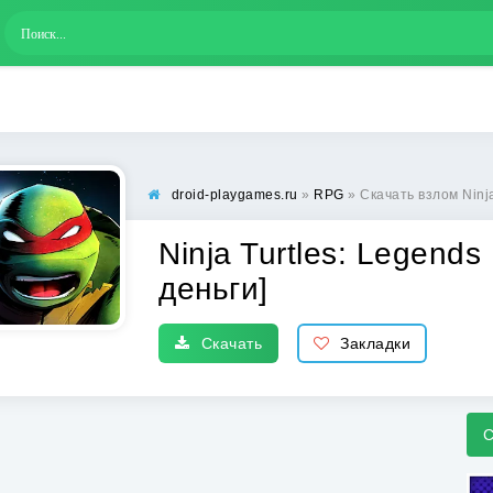
droid-playgames.ru
»
RPG
» Скачать взлом Ninja Tur
Ninja Turtles: Legend
деньги]
Скачать
Закладки
С