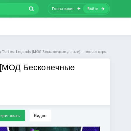
Регистрация
Войти
tles: Legends [МОД Бесконечные деньги] - полная версия apk на Андроид
s [МОД Бесконечные
криншоты
Видео