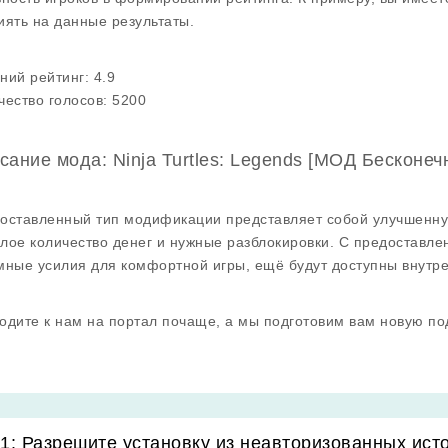
иять на данные результаты.
ний рейтинг:
4.9
чество голосов:
5200
сание мода: Ninja Turtles: Legends [МОД Бесконеч
оставленный тип модификации представляет собой улучшенную
лое количество денег и нужные разблокировки. С предоставле
мные усилия для комфортной игры, ещё будут доступны внутре
одите к нам на портал почаще, а мы подготовим вам новую по
1: Разрешите установку из неавторизованных ист