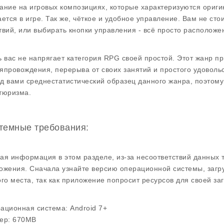
ание на игровых композициях, которые характеризуются ориги
ается в игре. Так же, чёткое и удобное управление. Вам не с
твий, или выбирать кнопки управления - всё просто расположе
ь вас не напрягает категория RPG своей простой. Этот жанр п
япровождения, перерыва от своих занятий и простого удовольст
д вами среднестатистический образец данного жанра, поэтому
тюризма.
темные требования:
ая информация в этом разделе, из-за несоответствий данных 
ожения. Сначала узнайте версию операционной системы, загр
ого места, так как приложение попросит ресурсов для своей заг
ационная система:
Android 7+
ер:
670MB