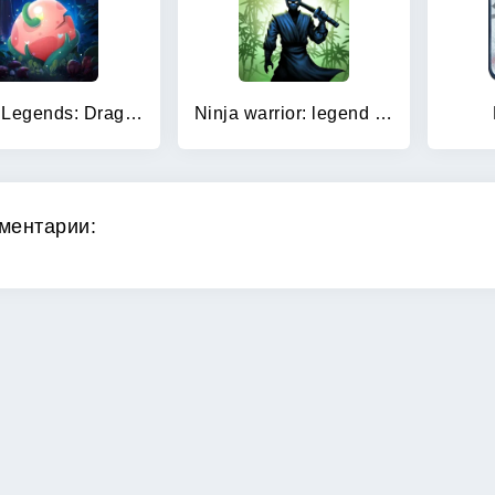
Merge Legends: Dragon Island
Ninja warrior: legend of adven
ментарии: