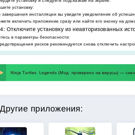
ердите установку и следуйте подсказкам на экране.
шите установку
:
 завершения инсталляции вы увидите уведомление об успешн
жете включить приложение сразу или найти его иконку на дом
4: Отключите установку из неавторизованных ист
тесь в параметры безопасности
:
редотвращения рисков рекомендуется снова отключить настрой
Ninja Turtles: Legends (Мод: проверено на вирусы) — скач
Другие приложения: