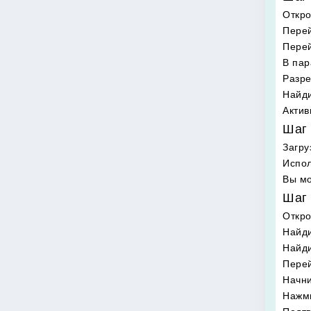
Откро
Перей
Перей
В пар
Разре
Найди
Актив
Шаг 
Загру
Испол
Вы мо
Шаг 
Откр
Найди
Найд
Перей
Начни
Нажми