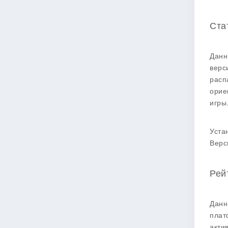
Ста
Данн
верс
расп
орие
игры
Уста
Верс
Рей
Данн
плат
акти