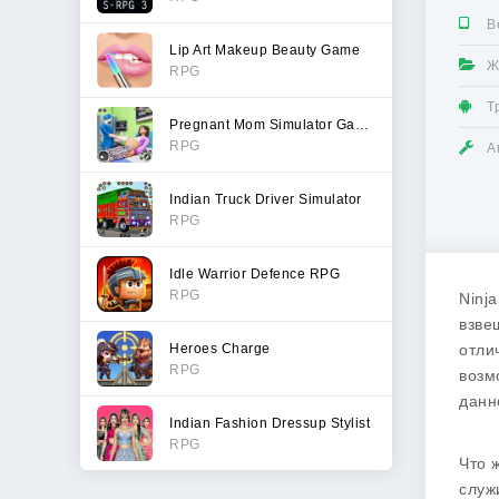
В
Lip Art Makeup Beauty Game
Ж
RPG
Т
Pregnant Mom Simulator Games
RPG
А
Indian Truck Driver Simulator
RPG
Idle Warrior Defence RPG
RPG
Ninj
взве
Heroes Charge
отли
RPG
возм
данн
Indian Fashion Dressup Stylist
RPG
Что 
служ