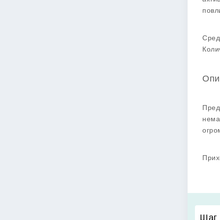
повл
Сред
Коли
Опи
Пред
нема
огро
Прих
Шаг 