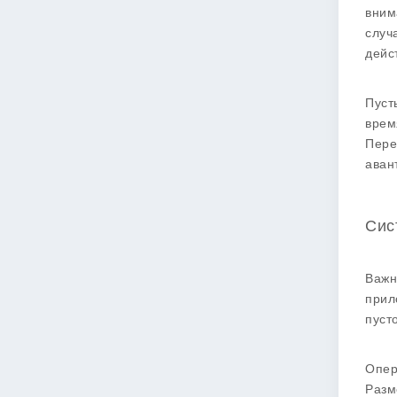
вним
случ
дейс
Пуст
врем
Пере
аван
Сис
Важн
прил
пуст
Опер
Разм