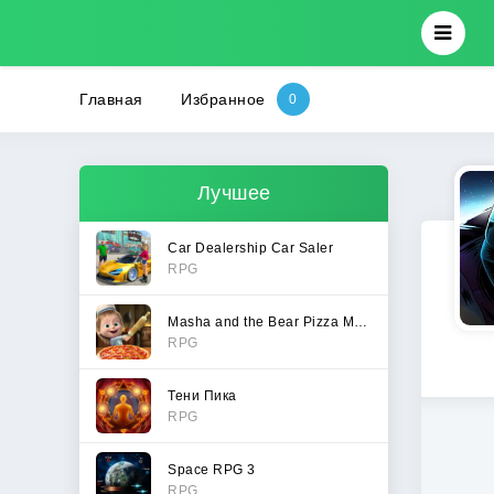
Главная
Избранное
Лучшее
Car Dealership Car Saler
RPG
Masha and the Bear Pizza Maker
RPG
Тени Пика
RPG
Space RPG 3
RPG