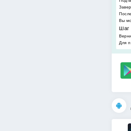
Подтв
Завер
После
Вы мо
Шаг 
Верни
Для п