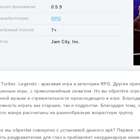
0.5.9
ерсия приложения:
RPG
анр/Категория:
7+
ребуемый Android:
Jam City, Inc.
втор:
a Turtles: Legends - красивая игра в категории RPG. Другие п
шенные игры, с прямолинейным сюжетом. Но вы обретёте огро
чной музыки и стремительности происходящего в игре. Благод
ожность играть как старшие, так и подростки. Благодаря тому
ого жанра рассчитаны на разнообразную возрастную группу.
же мы обретём совокупно с установкой данного apk? Первое - 
ить раздражителем для глаз и прибавляет неординарную изюми