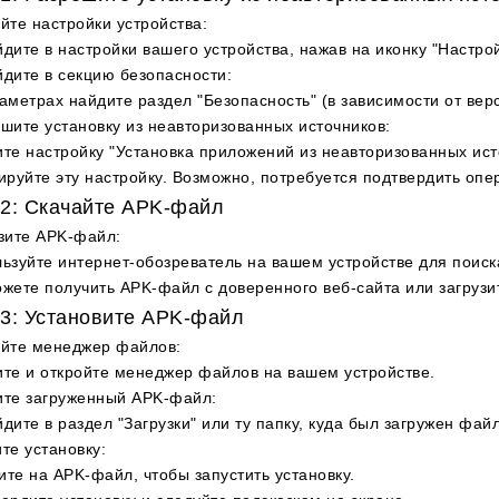
йте настройки устройства
:
дите в настройки вашего устройства, нажав на иконку "Настрой
дите в секцию безопасности
:
аметрах найдите раздел "Безопасность" (в зависимости от верс
шите установку из неавторизованных источников
:
те настройку "Установка приложений из неавторизованных ист
ируйте эту настройку. Возможно, потребуется подтвердить опе
2: Скачайте APK-файл
зите APK-файл
:
ьзуйте интернет-обозреватель на вашем устройстве для поиск
жете получить APK-файл с доверенного веб-сайта или загрузит
3: Установите APK-файл
ойте менеджер файлов
:
те и откройте менеджер файлов на вашем устройстве.
ите загруженный APK-файл
:
дите в раздел "Загрузки" или ту папку, куда был загружен файл
те установку
:
те на APK-файл, чтобы запустить установку.