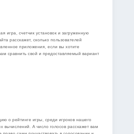
ая игра, счетчик установок и загруженную
айта расскажет, сколько пользователей
тавленное приложения, если вы хотите
 вам сравнить свой и предоставляемый вариант
ию о рейтинге игры, среди игроков нашего
х вычислений. А число голосов расскажет вам
е право сами поучаствовать в голосовании и