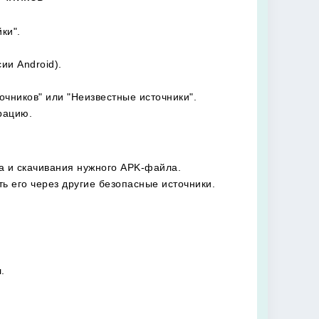
ки".
ии Android).
очников" или "Неизвестные источники".
рацию.
а и скачивания нужного APK-файла.
ь его через другие безопасные источники.
.