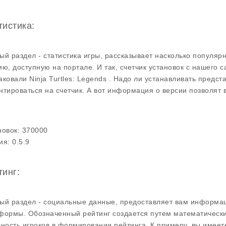
тистика:
ый раздел - статистика игры, рассказывает насколько популярн
ию, доступную на портале. И так, счетчик установок с нашего с
аковали Ninja Turtles: Legends . Надо ли устанавливать предс
нтироваться на счетчик. А вот информация о версии позволят
.
новок:
370000
ия:
0.5.9
тинг:
ый раздел - социальные данные, предоставляет вам информац
формы. Обозначенный рейтинг создается путем математически
вность игроков в формировании рейтинга. К примеру, вы имеет