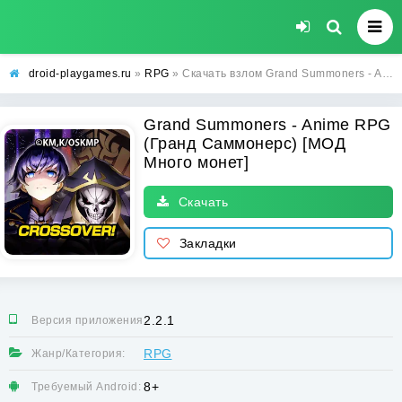
droid-playgames.ru
»
RPG
» Скачать взлом Grand Summoners - Anime RPG (Гранд Саммонерс) [МОД Много монет] - последняя версия apk на Андроид
Grand Summoners - Anime RPG
(Гранд Саммонерс) [МОД
Много монет]
Скачать
Закладки
2.2.1
Версия приложения:
RPG
Жанр/Категория:
8+
Требуемый Android: