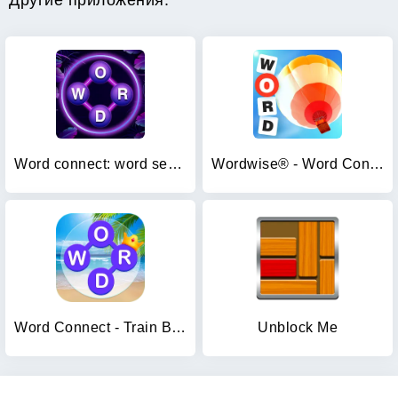
Другие приложения:
Word connect: word search game
Wordwise® - Word Connect Game
Word Connect - Train Brain
Unblock Me