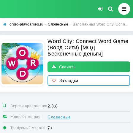
droid-playgames.ru
»
Словесные
» Взломанная Word City: Connect Word Game (Ворд Сити) [МОД Бесконечные деньги] - последняя версия apk на Андроид
Word City: Connect Word Game
(Ворд Сити) [МОД
Бесконечные деньги]
Скачать
Закладки
2.3.8
Версия приложения:
Словесные
Жанр/Категория:
7+
Требуемый Android: