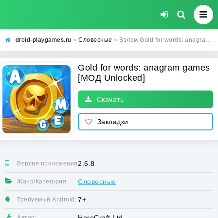
droid-playgames.ru
»
Словесные
» Взлом Gold for words: anagram games [МОД Unlocked] - последняя версия apk на Андроид
Gold for words: anagram games
[МОД Unlocked]
Скачать
Закладки
2.6.8
Версия приложения:
Словесные
Жанр/Категория:
7+
Требуемый Android:
HeroCraft Ltd.
Автор: