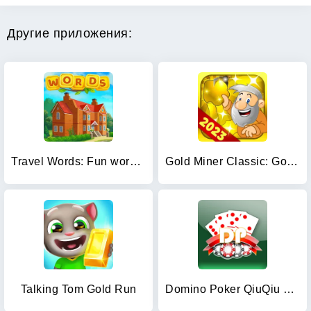
Другие приложения:
Travel Words: Fun word games
Gold Miner Classic: Gold Rush
Talking Tom Gold Run
Domino Poker QiuQiu Gaple