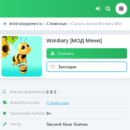
droid-playgames.ru
»
Словесные
» Скачать взлом Wordiary [МОД Меню] - последняя версия apk на Андроид
Wordiary [МОД Меню]
Скачать
Закладки
2.8.2
Версия приложения:
Словесные
Жанр/Категория:
9+
Требуемый Android:
Second Gear Games
Автор: