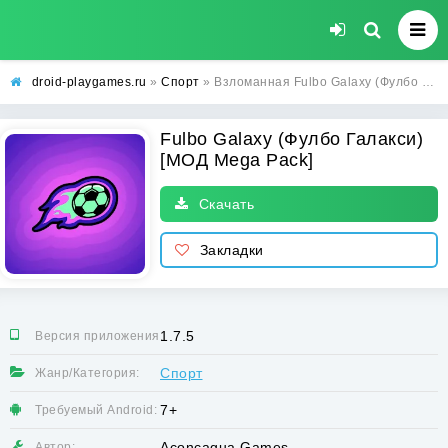
droid-playgames.ru
»
Спорт
» Взломанная Fulbo Galaxy (Фулбо Галакси) [МОД Mega Pack] - последняя версия apk на Андроид
Fulbo Galaxy (Фулбо Галакси)
[МОД Mega Pack]
Скачать
Закладки
1.7.5
Версия приложения:
Спорт
Жанр/Категория:
7+
Требуемый Android:
Aconcagua Games
Автор: