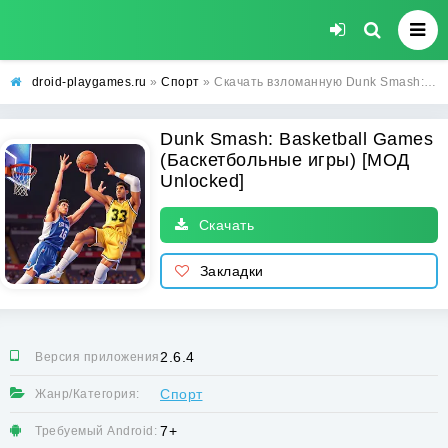
droid-playgames.ru
»
Спорт
» Скачать взломанную Dunk Smash: Basketball Games (Баскетбольные игры) [МОД Unlocked] - последняя версия apk на Андроид
Dunk Smash: Basketball Games
(Баскетбольные игры) [МОД
Unlocked]
Скачать
Закладки
2.6.4
Версия приложения:
Спорт
Жанр/Категория:
7+
Требуемый Android: