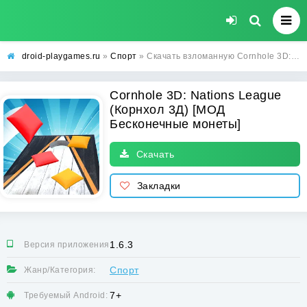
droid-playgames.ru
»
Спорт
» Скачать взломанную Cornhole 3D: Nations League (Корнхол 3Д) [МОД Бесконечные монеты] - стабильная версия apk на Андроид
Cornhole 3D: Nations League
(Корнхол 3Д) [МОД
Бесконечные монеты]
Скачать
Закладки
1.6.3
Версия приложения:
Спорт
Жанр/Категория:
7+
Требуемый Android: