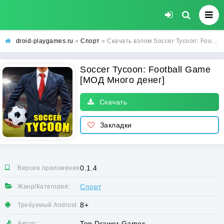
droid-playgames.ru
»
Спорт
» Скачать взлом Soccer Tycoon: Football Game [МОД Много денег] - последняя версия apk на Андроид
Soccer Tycoon: Football Game
[МОД Много денег]
Скачать
Закладки
0.1.4
Версия приложения:
Спорт
Жанр/Категория:
8+
Требуемый Android:
Top Drawer Games
Автор: