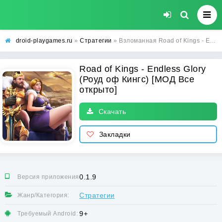
droid-playgames.ru
»
Стратегии
» Взломанная Road of Kings - Endless Glory (Роуд оф Кингс) [МОД Все открыто] - стабильная версия apk на Андроид
Road of Kings - Endless Glory
(Роуд оф Кингс) [МОД Все
открыто]
Скачать
Закладки
0.1.9
Версия приложения:
Стратегии
Жанр/Категория:
9+
Требуемый Android: