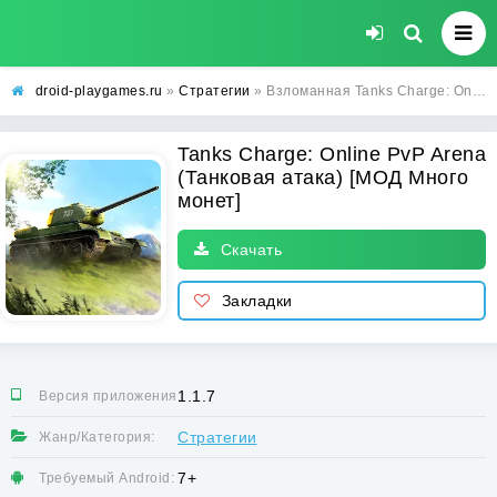
droid-playgames.ru
»
Стратегии
» Взломанная Tanks Charge: Online PvP Arena (Танковая атака) [МОД Много монет] - последняя версия apk на Андроид
Tanks Charge: Online PvP Arena
(Танковая атака) [МОД Много
монет]
Скачать
Закладки
1.1.7
Версия приложения:
Стратегии
Жанр/Категория:
7+
Требуемый Android: