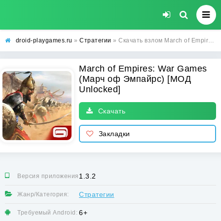
droid-playgames.ru
»
Стратегии
» Скачать взлом March of Empires: War Games (Марч оф Эмпайрс) [МОД Unlocked] - полная версия apk на Андроид
March of Empires: War Games
(Марч оф Эмпайрс) [МОД
Unlocked]
Скачать
Закладки
1.3.2
Версия приложения:
Стратегии
Жанр/Категория:
6+
Требуемый Android: