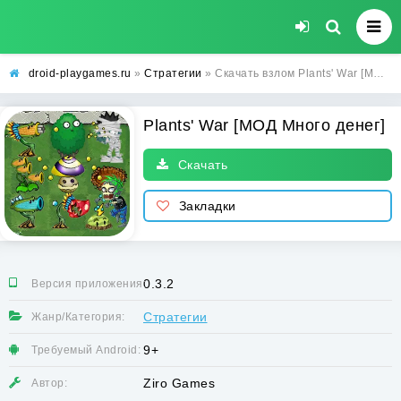
droid-playgames.ru
»
Стратегии
» Скачать взлом Plants' War [МОД Много денег] - последняя версия apk на Андроид
Plants' War [МОД Много денег]
Скачать
Закладки
0.3.2
Версия приложения:
Стратегии
Жанр/Категория:
9+
Требуемый Android:
Ziro Games
Автор: