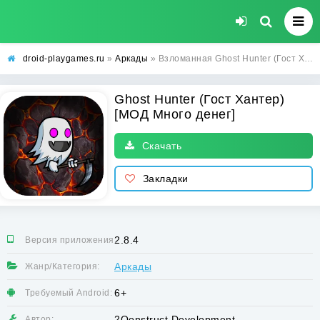
droid-playgames.ru
»
Аркады
» Взломанная Ghost Hunter (Гост Хантер) [МОД Много денег] - стабильная версия apk на Андроид
Ghost Hunter (Гост Хантер)
[МОД Много денег]
Скачать
Закладки
2.8.4
Версия приложения:
Аркады
Жанр/Категория:
6+
Требуемый Android:
2Qonstruct Development
Автор: