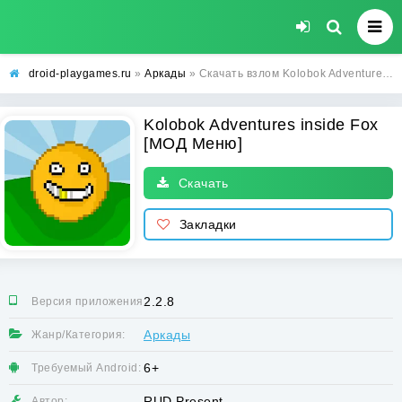
droid-playgames.ru
»
Аркады
» Скачать взлом Kolobok Adventures inside Fox [МОД Меню] - последняя версия apk на Андроид
Kolobok Adventures inside Fox
[МОД Меню]
Скачать
Закладки
2.2.8
Версия приложения:
Аркады
Жанр/Категория:
6+
Требуемый Android:
RUD Present
Автор: