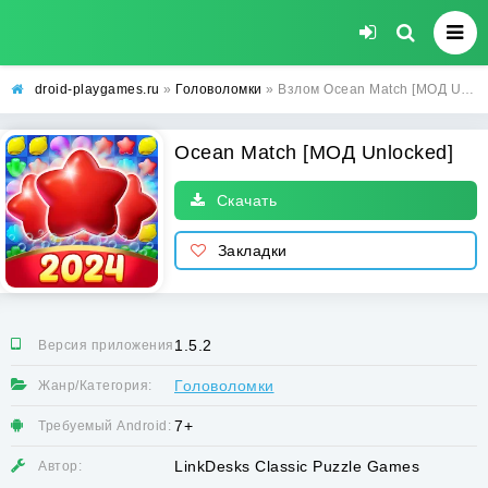
droid-playgames.ru
»
Головоломки
» Взлом Ocean Match [МОД Unlocked] - последняя версия apk на Андроид
Ocean Match [МОД Unlocked]
Скачать
Закладки
1.5.2
Версия приложения:
Головоломки
Жанр/Категория:
7+
Требуемый Android:
LinkDesks Classic Puzzle Games
Автор: