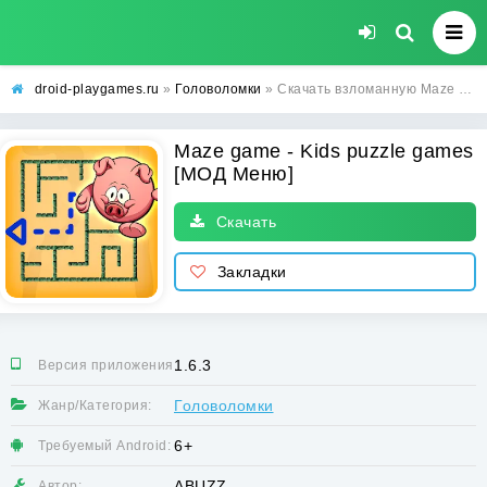
droid-playgames.ru
»
Головоломки
» Скачать взломанную Maze game - Kids puzzle games [МОД Меню] - последняя версия apk на Андроид
Maze game - Kids puzzle games
[МОД Меню]
Скачать
Закладки
1.6.3
Версия приложения:
Головоломки
Жанр/Категория:
6+
Требуемый Android:
ABUZZ
Автор: