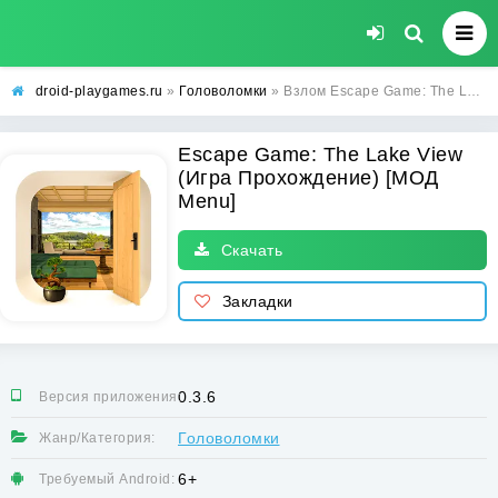
droid-playgames.ru
»
Головоломки
» Взлом Escape Game: The Lake View (Игра Прохождение) [МОД Menu] - стабильная версия apk на Андроид
Escape Game: The Lake View
(Игра Прохождение) [МОД
Menu]
Скачать
Закладки
0.3.6
Версия приложения:
Головоломки
Жанр/Категория:
6+
Требуемый Android: