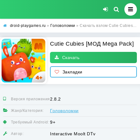
droid-playgames.ru
»
Головоломки
» Скачать взлом Cutie Cubies [МОД Mega Pack] - стабильная версия apk на Андроид
Cutie Cubies [МОД Mega Pack]
Скачать
Закладки
2.8.2
Версия приложения:
Головоломки
Жанр/Категория:
9+
Требуемый Android:
Interactive Moolt DTv
Автор: