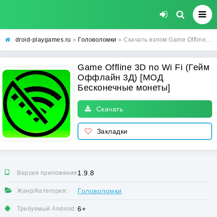
droid-playgames.ru
»
Головоломки
» Скачать взлом Game Offline 3D no Wi Fi (Гейм Оффлайн 3Д) [МОД Бесконечные монеты] - полная версия apk на Андроид
Game Offline 3D no Wi Fi (Гейм
Оффлайн 3Д) [МОД
Бесконечные монеты]
Скачать
Закладки
1.9.8
Версия приложения:
Головоломки
Жанр/Категория:
6+
Требуемый Android: