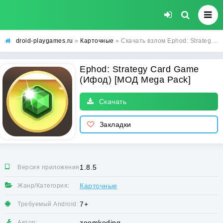
droid-playgames.ru
»
Карточные
» Скачать взлом Ephod: Strategy Card Game (Ифод) [МОД Mega Pack] - последняя версия apk на Андроид
Ephod: Strategy Card Game
(Ифод) [МОД Mega Pack]
Скачать
Закладки
1.8.5
Версия приложения:
Карточные
Жанр/Категория:
7+
Требуемый Android:
zoomkoding
Автор: