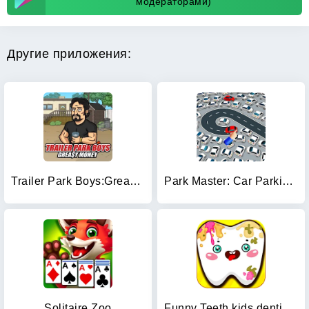
модераторами)
Другие приложения:
Trailer Park Boys:Greasy Money
Park Master: Car Parking Jam
Solitaire Zoo
Funny Teeth kids dentist care!