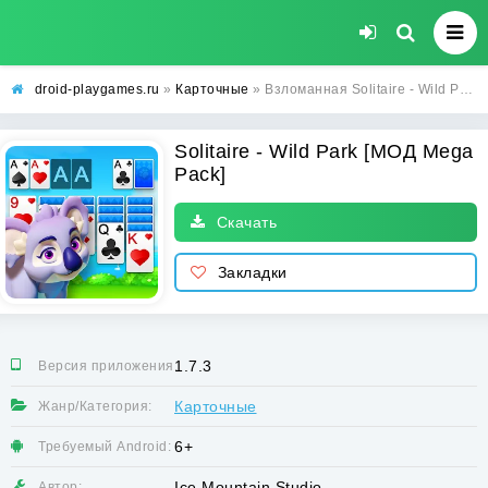
droid-playgames.ru
»
Карточные
» Взломанная Solitaire - Wild Park [МОД Mega Pack] - последняя версия apk на Андроид
Solitaire - Wild Park [МОД Mega
Pack]
Скачать
Закладки
1.7.3
Версия приложения:
Карточные
Жанр/Категория:
6+
Требуемый Android:
Ice Mountain Studio
Автор: