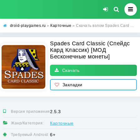
droid-playgames.ru
»
Карточные
» Скачать взлом Spades Card Classic (Спейдс Кард Классик) [МОД Бесконечные монеты] - стабильная версия apk на Андроид
Spades Card Classic (Спейдс
Кард Классик) [МОД
Бесконечные монеты]
Скачать
Закладки
2.5.3
Версия приложения:
Карточные
Жанр/Категория:
6+
Требуемый Android: