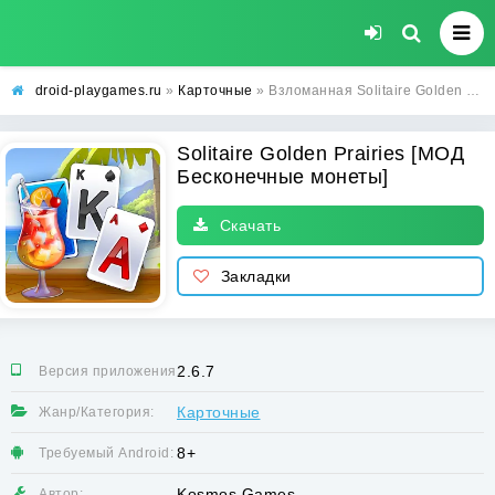
droid-playgames.ru
»
Карточные
» Взломанная Solitaire Golden Prairies [МОД Бесконечные монеты] - полная версия apk на Андроид
Solitaire Golden Prairies [МОД
Бесконечные монеты]
Скачать
Закладки
2.6.7
Версия приложения:
Карточные
Жанр/Категория:
8+
Требуемый Android:
Kosmos Games
Автор: