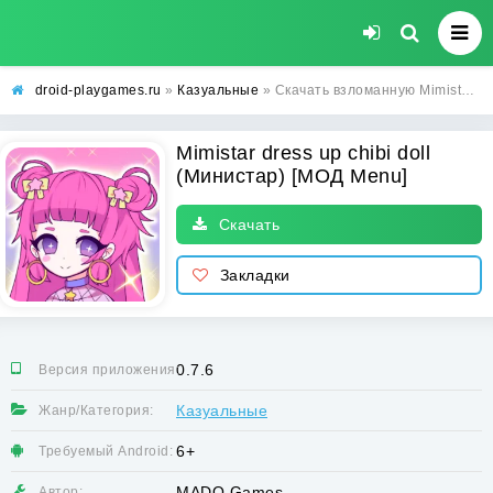
droid-playgames.ru
»
Казуальные
» Скачать взломанную Mimistar dress up chibi doll (Министар) [МОД Menu] - стабильная версия apk на Андроид
Mimistar dress up chibi doll
(Министар) [МОД Menu]
Скачать
Закладки
0.7.6
Версия приложения:
Казуальные
Жанр/Категория:
6+
Требуемый Android:
MADO Games
Автор: