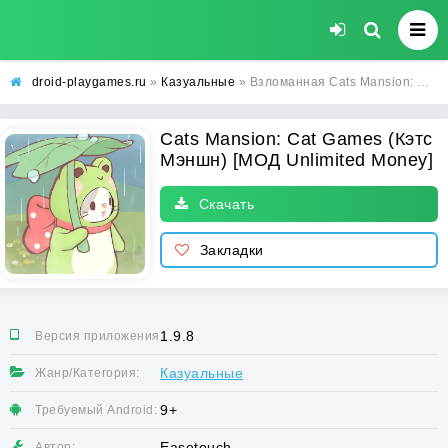
droid-playgames.ru
»
Казуальные
» Взломанная Cats Mansion: Cat Games (Кэтс Мэншн) [МОД Unlimited Money] - полная версия apk на Андроид
Cats Mansion: Cat Games (Кэтс
Мэншн) [МОД Unlimited Money]
Скачать
Закладки
1.9.8
Версия приложения:
Казуальные
Жанр/Категория:
9+
Требуемый Android:
Easetouch
Автор: