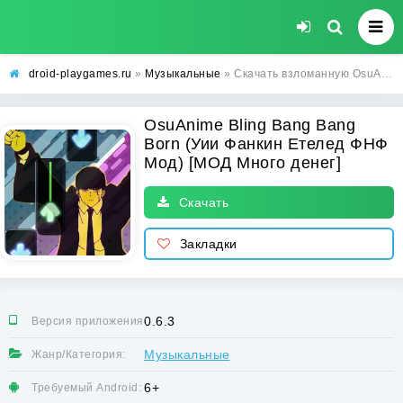
droid-playgames.ru
»
Музыкальные
» Скачать взломанную OsuAnime Bling Bang Bang Born (Уии Фанкин Етелед ФНФ Мод) [МОД Много денег] - последняя версия apk на Андроид
OsuAnime Bling Bang Bang
Born (Уии Фанкин Етелед ФНФ
Мод) [МОД Много денег]
Скачать
Закладки
0.6.3
Версия приложения:
Музыкальные
Жанр/Категория:
6+
Требуемый Android: