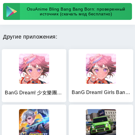
OsuAnime Bling Bang Bang Born: проверенный
источник (скачать мод бесплатно)
Другие приложения:
BanG Dream! Girls Band Party!
BanG Dream! 少女樂團派對