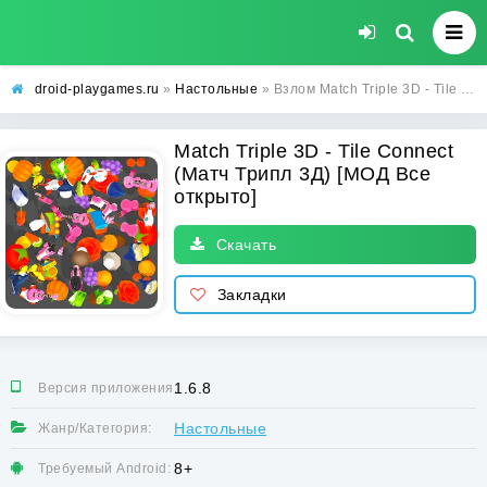
droid-playgames.ru
»
Настольные
» Взлом Match Triple 3D - Tile Connect (Матч Трипл 3Д) [МОД Все открыто] - полная версия apk на Андроид
Match Triple 3D - Tile Connect
(Матч Трипл 3Д) [МОД Все
открыто]
Скачать
Закладки
1.6.8
Версия приложения:
Настольные
Жанр/Категория:
8+
Требуемый Android: