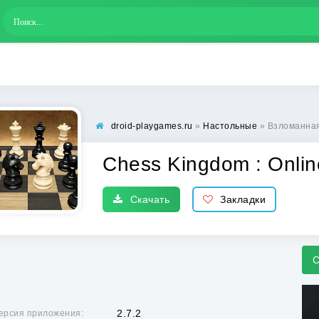
droid-playgames.ru
»
Настольные
» Взломанная Che
Chess Kingdom : Onli
Скачать
Закладки
С
2.7.2
ерсия приложения: