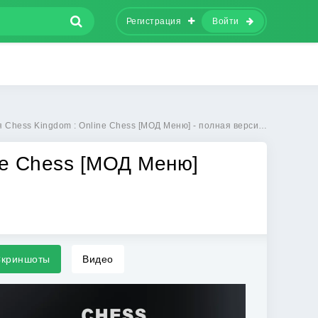
Регистрация
Войти
ss Kingdom : Online Chess [МОД Меню] - полная версия apk на Андроид
ne Chess [МОД Меню]
криншоты
Видео