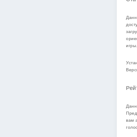
Данн
дост
загр
орие
игры
Уста
Верс
Рей
Данн
Пред
вам 
голо