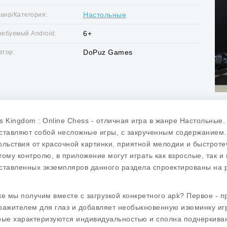
Настольные
анр/Категория:
6+
ребуемый Android:
DoPuz Games
втор:
s Kingdom : Online Chess - отличная игра в жанре Настольные
ставляют собой несложные игры, с закрученным содержанием.
ольствия от красочной картинки, приятной мелодии и быстроте
тому контролю, в приложение могут играть как взрослые, так и
ставленных экземпляров данного раздела спроектированы на 
же мы получим вместе с загрузкой конкретного apk? Первое - п
ражителем для глаз и добавляет необыкновенную изюминку игр
рые характеризуются индивидуальностью и сполна подчеркивают