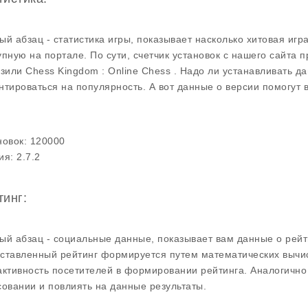
ый абзац - статистика игры, показывает насколько хитовая игра
упную на портале. По сути, счетчик установок с нашего сайта 
узили Chess Kingdom : Online Chess . Надо ли устанавливать 
нтироваться на популярность. А вот данные о версии помогут
.
новок:
120000
ия:
2.7.2
тинг:
ый абзац - социальные данные, показывает вам данные о рейт
ставленный рейтинг формируется путем математических вычис
активность посетителей в формировании рейтинга. Аналогично 
совании и повлиять на данные результаты.