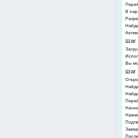
Перей
В пар
Разре
Найди
Актив
Шаг 
Загру
Испол
Вы мо
Шаг 
Откро
Найди
Найд
Перей
Начни
Нажми
Подтв
Завер
После