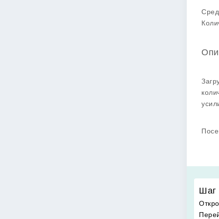
Сред
Коли
Опи
Загр
коли
усил
Посе
Шаг 
Откро
Перей