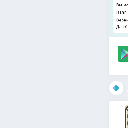
Вы мо
Шаг 
Верни
Для б