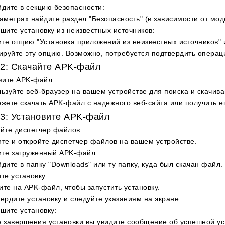
дите в секцию безопасности
:
аметрах найдите раздел "Безопасность" (в зависимости от мод
шите установку из неизвестных источников
:
те опцию "Установка приложений из неизвестных источников" 
ируйте эту опцию. Возможно, потребуется подтвердить операц
2: Скачайте APK-файл
зите APK-файл
:
ьзуйте веб-браузер на вашем устройстве для поиска и скачив
жете скачать APK-файл с надежного веб-сайта или получить ег
3: Установите APK-файл
йте диспетчер файлов
:
те и откройте диспетчер файлов на вашем устройстве.
ите загруженный APK-файл
:
дите в папку "Downloads" или ту папку, куда был скачан файл.
те установку
:
те на APK-файл, чтобы запустить установку.
ердите установку и следуйте указаниям на экране.
шите установку
:
 завершения установки вы увидите сообщение об успешной ус