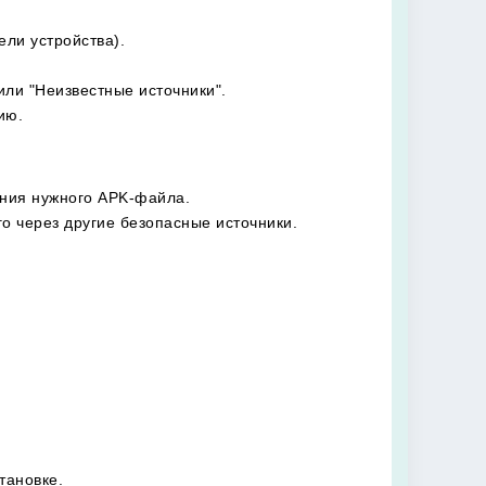
ели устройства).
или "Неизвестные источники".
ию.
ания нужного APK-файла.
о через другие безопасные источники.
тановке.