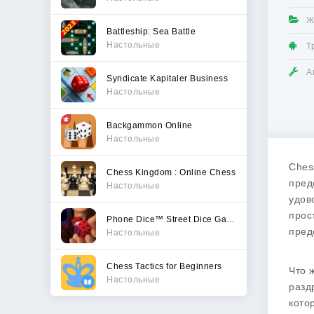
Ж
Battleship: Sea Battle
Настольные
Т
А
Syndicate Kapitaler Business
Настольные
Backgammon Online
Настольные
Ches
Chess Kingdom : Online Chess
пред
Настольные
удов
прос
Phone Dice™ Street Dice Game
пред
Настольные
Chess Tactics for Beginners
Что 
Настольные
разд
кото