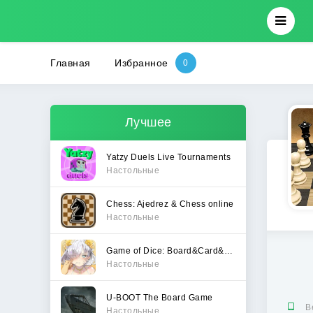
Главная
Избранное
Лучшее
Yatzy Duels Live Tournaments
Настольные
Chess: Ajedrez & Chess online
Настольные
Game of Dice: Board&Card&Anime
Настольные
U-BOOT The Board Game
В
Настольные