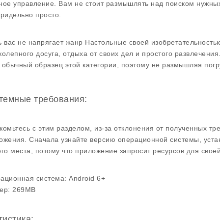
ное управление. Вам не стоит размышлять над поиском нужных
придельно просто.
ь вас не напрягает жанр Настольные своей изобретательность
колепного досуга, отдыха от своих дел и простого развлечения
 обычный образец этой категории, поэтому не размышляя погр
темные требования:
комьтесь с этим разделом, из-за отклонения от полученных тр
ожения. Сначала узнайте версию операционной системы, уста
ого места, потому что приложение запросит ресурсов для своей
ационная система:
Android 6+
ер:
269MB
тистика: