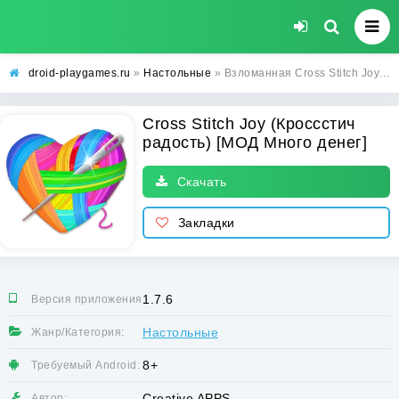
droid-playgames.ru
»
Настольные
» Взломанная Cross Stitch Joy (Кроссстич радость) [МОД Много денег] - последняя версия apk на Андроид
Cross Stitch Joy (Кроссстич
радость) [МОД Много денег]
Скачать
Закладки
1.7.6
Версия приложения:
Настольные
Жанр/Категория:
8+
Требуемый Android:
Creative APPS
Автор: