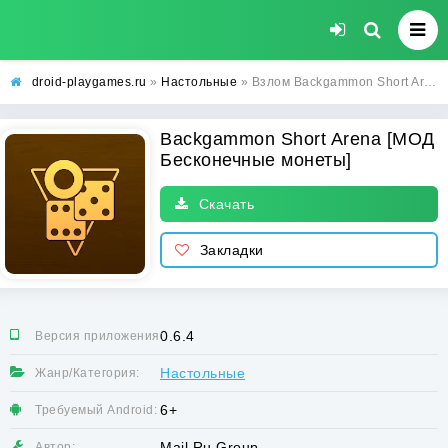
droid-playgames.ru
»
Настольные
» Взлом Backgammon Short Arena [МОД Бесконечные монеты] - полная версия apk на Андроид
Backgammon Short Arena [МОД
Бесконечные монеты]
Скачать
Закладки
0.6.4
Версия приложения:
Настольные
Жанр/Категория:
6+
Требуемый Android:
Mail.Ru Group
Автор: