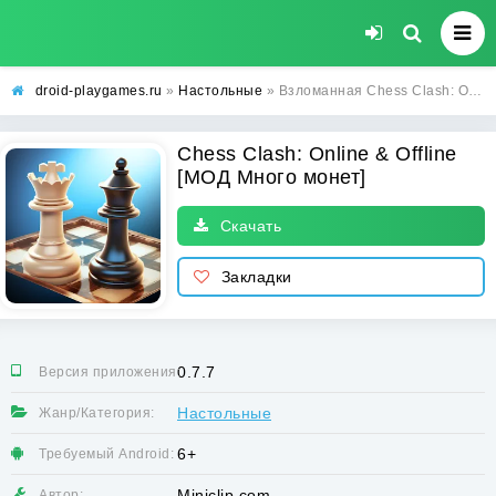
droid-playgames.ru
»
Настольные
» Взломанная Chess Clash: Online & Offline [МОД Много монет] - стабильная версия apk на Андроид
Chess Clash: Online & Offline
[МОД Много монет]
Скачать
Закладки
0.7.7
Версия приложения:
Настольные
Жанр/Категория:
6+
Требуемый Android:
Miniclip.com
Автор: