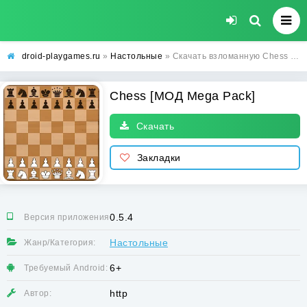
droid-playgames.ru
»
Настольные
» Скачать взломанную Chess [МОД Mega Pack] - стабильная версия apk на Андроид
Chess [МОД Mega Pack]
Скачать
Закладки
0.5.4
Версия приложения:
Настольные
Жанр/Категория:
6+
Требуемый Android:
http
Автор: