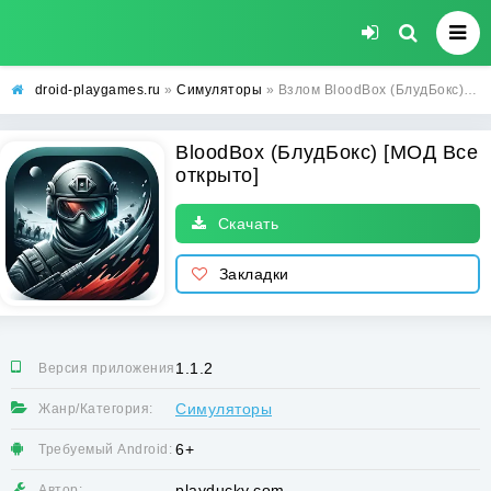
droid-playgames.ru
»
Симуляторы
» Взлом BloodBox (БлудБокс) [МОД Все открыто] - последняя версия apk на Андроид
BloodBox (БлудБокс) [МОД Все
открыто]
Скачать
Закладки
1.1.2
Версия приложения:
Симуляторы
Жанр/Категория:
6+
Требуемый Android:
playducky.com
Автор: