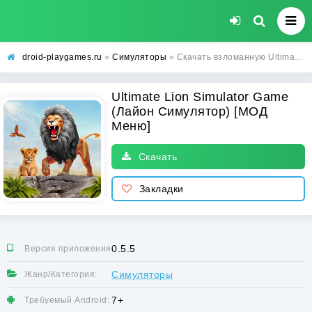
droid-playgames.ru
»
Симуляторы
» Скачать взломанную Ultimate Lion Simulator Game (Лайон Симулятор) [МОД Меню] - стабильная версия apk на Андроид
Ultimate Lion Simulator Game
(Лайон Симулятор) [МОД
Меню]
Скачать
Закладки
0.5.5
Версия приложения:
Симуляторы
Жанр/Категория:
7+
Требуемый Android: