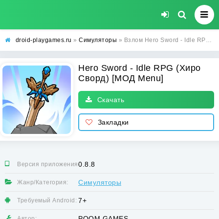
droid-playgames.ru
»
Симуляторы
» Взлом Hero Sword - Idle RPG (Хиро Сворд) [МОД Menu] - стабильная версия apk на Андроид
Hero Sword - Idle RPG (Хиро
Сворд) [МОД Menu]
Скачать
Закладки
0.8.8
Версия приложения:
Симуляторы
Жанр/Категория:
7+
Требуемый Android:
POOM GAMES
Автор: