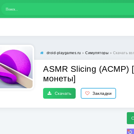
droid-playgames.ru
»
Симуляторы
» Скачать взломанн
ASMR Slicing (АСМР)
монеты]
Скачать
Закладки
С