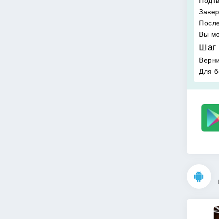
Подтв
Завер
После
Вы мо
Шаг 
Верни
Для б