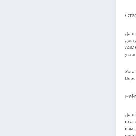
Ста
Данн
дост
ASMR
уста
Уста
Верс
Рей
Данн
плат
вам 
опре