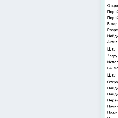
Откро
Перей
Перей
В пар
Разре
Найди
Актив
Шаг 
Загру
Испол
Вы мо
Шаг 
Откр
Найди
Найд
Перей
Начни
Нажми