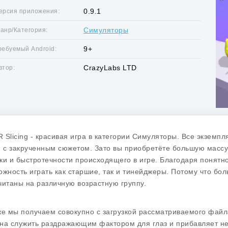
0.9.1
ерсия приложения:
Симуляторы
анр/Категория:
9+
ребуемый Android:
CrazyLabs LTD
втор:
 Slicing - красивая игра в категории Симуляторы. Все экземпл
, с закрученным сюжетом. Зато вы приобретёте большую массу
ки и быстротечности происходящего в игре. Благодаря понят
ожность играть как старшие, так и тинейджеры. Потому что бо
читаны на различную возрастную группу.
же мы получаем совокупно с загрузкой рассматриваемого файла
на служить раздражающим фактором для глаз и прибавляет не