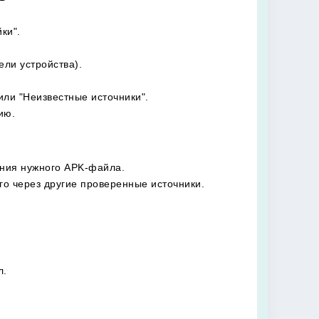
ки".
ели устройства).
или "Неизвестные источники".
ию.
ания нужного APK-файла.
го через другие проверенные источники.
л.