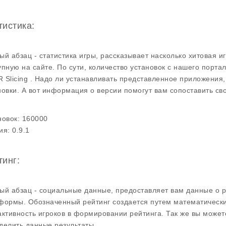
тистика:
ый абзац - статистика игры, рассказывает насколько хитовая и
упную на сайте. По сути, количество установок с нашего портал
 Slicing . Надо ли устанавливать представленное приложения,
новки. А вот информация о версии помогут вам сопоставить св
новок:
160000
ия:
0.9.1
тинг:
ый абзац - социальные данные, предоставляет вам данные о р
формы. Обозначенный рейтинг создается путем математических
активность игроков в формировании рейтинга. Так же вы может
делить данные результаты.