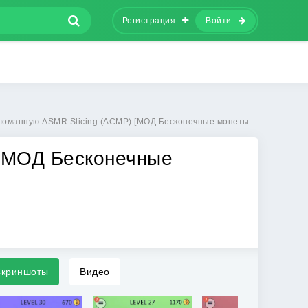
Регистрация
Войти
ую ASMR Slicing (АСМР) [МОД Бесконечные монеты] - полная версия apk на Андроид
 [МОД Бесконечные
криншоты
Видео