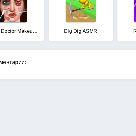
ASMR Doctor Makeup Salon games
Dig Dig ASMR
R
ментарии: