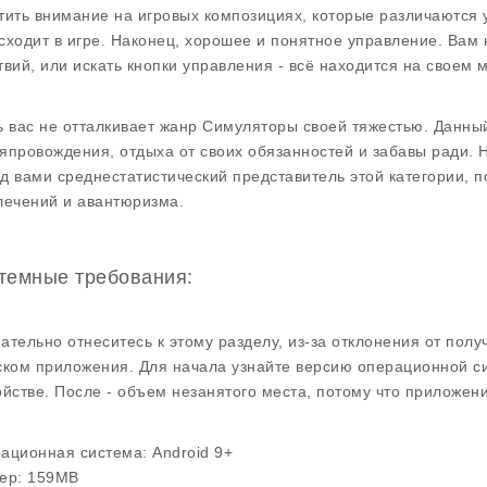
тить внимание на игровых композициях, которые различаются 
сходит в игре. Наконец, хорошее и понятное управление. Вам 
твий, или искать кнопки управления - всё находится на своем м
ь вас не отталкивает жанр Симуляторы своей тяжестью. Данн
япровождения, отдыха от своих обязанностей и забавы ради. Н
д вами среднестатистический представитель этой категории, 
лечений и авантюризма.
темные требования:
ательно отнеситесь к этому разделу, из-за отклонения от пол
ском приложения. Для начала узнайте версию операционной с
ойстве. После - объем незанятого места, потому что приложени
ационная система:
Android 9+
ер:
159MB