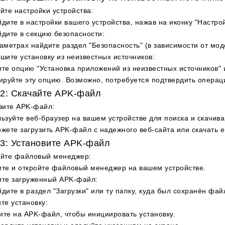
йте настройки устройства
:
дите в настройки вашего устройства, нажав на иконку "Настрой
дите в секцию безопасности
:
аметрах найдите раздел "Безопасность" (в зависимости от мод
шите установку из неизвестных источников
:
те опцию "Установка приложений из неизвестных источников" 
ируйте эту опцию. Возможно, потребуется подтвердить операц
2: Скачайте APK-файл
зите APK-файл
:
ьзуйте веб-браузер на вашем устройстве для поиска и скачив
жете загрузить APK-файл с надежного веб-сайта или скачать е
3: Установите APK-файл
ойте файловый менеджер
:
те и откройте файловый менеджер на вашем устройстве.
ите загруженный APK-файл
:
дите в раздел "Загрузки" или ту папку, куда был сохранён фай
те установку
:
те на APK-файл, чтобы инициировать установку.