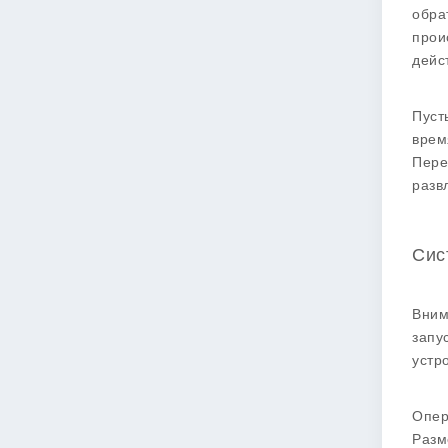
обра
прои
дейс
Пуст
врем
Пере
разв
Сис
Вним
запу
устр
Опер
Разм