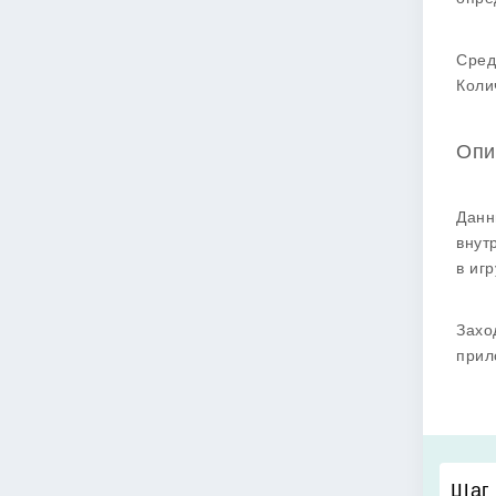
Сред
Коли
Опи
Данн
внут
в иг
Захо
прил
Шаг 