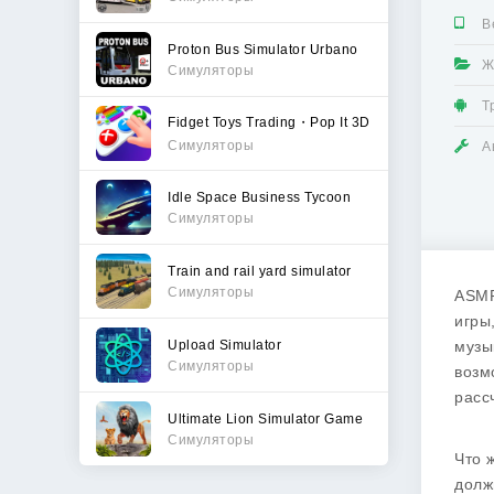
В
Proton Bus Simulator Urbano
Ж
Симуляторы
Т
Fidget Toys Trading・Pop It 3D
Симуляторы
А
Idle Space Business Tycoon
Симуляторы
Train and rail yard simulator
Симуляторы
ASMR
игры
Upload Simulator
музы
Симуляторы
возм
расс
Ultimate Lion Simulator Game
Симуляторы
Что 
долж