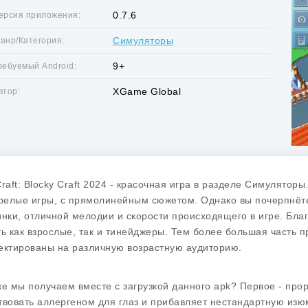
0.7.6
ерсия приложения:
Симуляторы
анр/Категория:
9+
ребуемый Android:
XGame Global
втор:
Craft: Blocky Craft 2024 - красочная игра в разделе Симулято
зрелые игры, с прямолинейным сюжетом. Однако вы почерпнёт
инки, отличной мелодии и скорости происходящего в игре. Бла
ть как взрослые, так и тинейджеры. Тем более большая часть 
ектированы на различную возрастную аудиторию.
же мы получаем вместе с загрузкой данного apk? Первое - прор
твовать аллергеном для глаз и прибавляет нестандартную изю