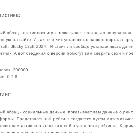
тистика:
ый абзац - статистика игры, показывает насколько популярная
упную на сайте. И так, счетчик установок с нашего портала пр
Craft: Blocky Craft 2024 . И стоит ли вообще устанавливать да
четчик. А вот сведения о версии помогут вам сверить свой и п
новок:
200000
ия:
0.7.6
тинг:
ый абзац - социальные данные, показывает вам данные о рейт
формы. Представленный рейтинг создается путем математичес
начит вам активность посетителей в установки рейтинга. К при
совании и повлиять на конечные результаты.