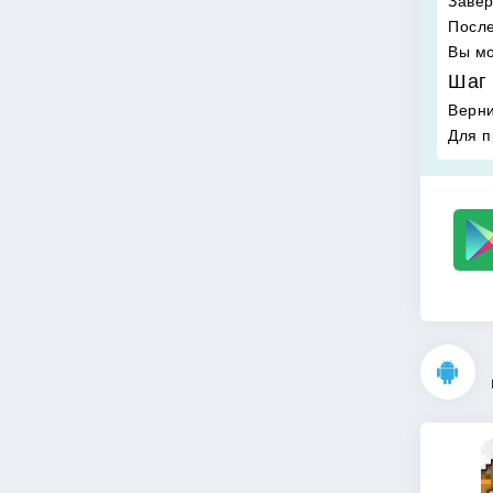
Завер
После
Вы мо
Шаг 
Верни
Для п