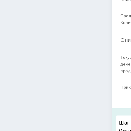
Сред
Коли
Опи
Теку
дене
прод
Прих
Шаг 
Откро