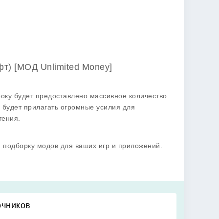
фт) [МОД Unlimited Money]
року будет предоставлено массивное количество
 будет прилагать огромные усилия для
тения.
ю подборку модов для ваших игр и приложений.
очников