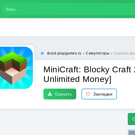
droid-playgames.ru
»
Симуляторы
» Скачать взлом Mini
MiniCraft: Blocky Cra
Unlimited Money]
Скачать
Закладки
С