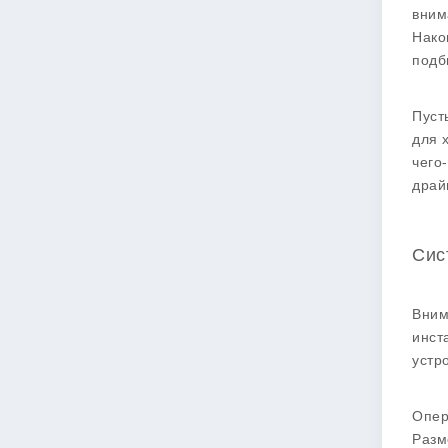
вним
Нако
подб
Пуст
для 
чего
драй
Сис
Вним
инст
устр
Опер
Разм