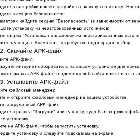
дите в настройки вашего устройства, кликнув на иконку "Настр
дите в секцию безопасности
:
аметрах найдите секцию "Безопасность" (в зависимости от верс
шите установку из неавторизованных источников
:
те опцию "Установка приложений из неавторизованных источни
ите эту опцию. Возможно, потребуется подтвердить выбор.
2: Скачайте APK-файл
зите APK-файл
:
ьзуйте интернет-обозреватель на вашем устройстве для поиск
жете скачать APK-файл с надежного веб-сайта или скачать его
3: Установите APK-файл
ойте файловый менеджер
:
те и откройте файловый менеджер на вашем устройстве.
ите загруженный APK-файл
:
дите в раздел "Загрузки" или ту папку, куда был загружен файл
те установку
:
те на APK-файл, чтобы запустить установку.
ердите установку и следуйте подсказкам на экране.