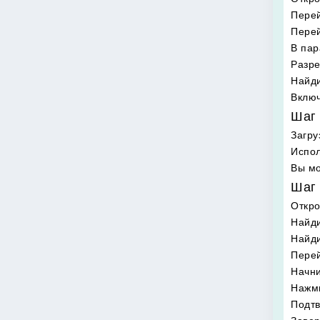
Перей
Перей
В пар
Разре
Найди
Включ
Шаг 
Загру
Испол
Вы мо
Шаг 
Откр
Найди
Найд
Перей
Начни
Нажми
Подтв