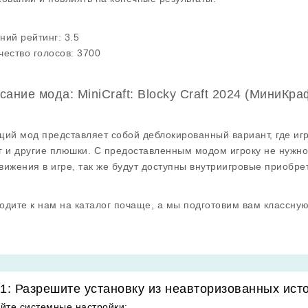
ний рейтинг:
3.5
чество голосов:
3700
сание мода: MiniCraft: Blocky Craft 2024 (МиниКра
щий мод представляет собой деблокированный вариант, где иг
г и другие плюшки. С предоставленным модом игроку не нужно
вижения в игре, так же будут доступны внутриигровые приобре
одите к нам на каталог почаще, а мы подготовим вам классну
1: Разрешите установку из неавторизованных ист
йте системные настройки
: