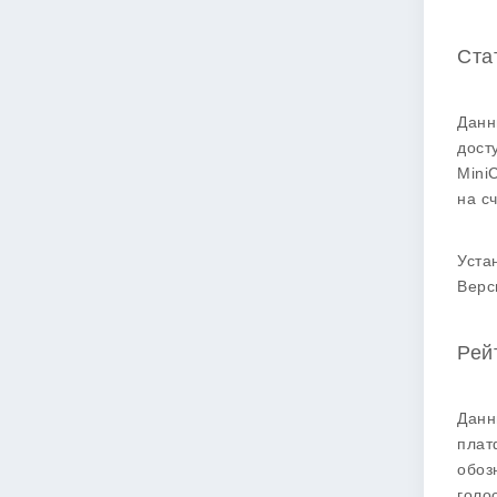
Ста
Данн
дост
Mini
на с
Уста
Верс
Рей
Данн
плат
обоз
голо