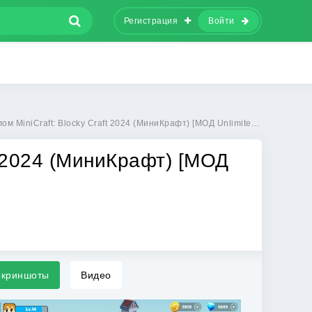
Регистрация
Войти
Craft: Blocky Craft 2024 (МиниКрафт) [МОД Unlimited Money] - полная версия apk на Андроид
ft 2024 (МиниКрафт) [МОД
криншоты
Видео