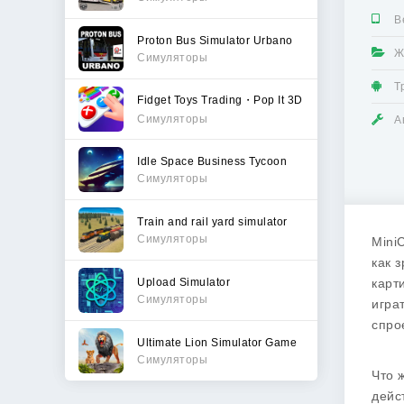
В
Proton Bus Simulator Urbano
Ж
Симуляторы
Т
Fidget Toys Trading・Pop It 3D
Симуляторы
А
Idle Space Business Tycoon
Симуляторы
Train and rail yard simulator
Симуляторы
Mini
как 
Upload Simulator
карт
Симуляторы
игра
спро
Ultimate Lion Simulator Game
Симуляторы
Что 
дейс