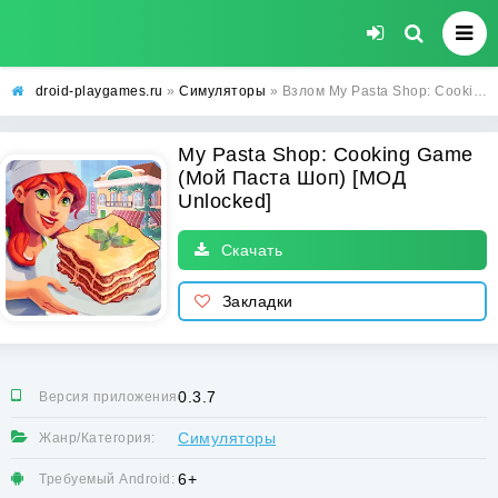
droid-playgames.ru
»
Симуляторы
» Взлом My Pasta Shop: Cooking Game (Мой Паста Шоп) [МОД Unlocked] - стабильная версия apk на Андроид
My Pasta Shop: Cooking Game
(Мой Паста Шоп) [МОД
Unlocked]
Скачать
Закладки
0.3.7
Версия приложения:
Симуляторы
Жанр/Категория:
6+
Требуемый Android: